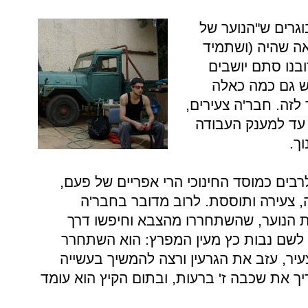
וגרים ש"הנוער של
אה שהיה (ושתמיד
בנו סתם יושבים
יש גם כמה כאלה
זה. חבר'ה צעירים,
עד למענק העבודה
ך.
בים כמוסד החינוכי הרי אפריים של פעם,
 צעירה ותוססת. לרוב מדובר בחבר'ה
עות הנוער, שהשתחררו מהצבא וחיפשו דרך
 לשם נבות כץ מעין המפרץ: הוא השתחרר
יר, עזב את הגרעין ורצה להמשיך בעשייה
ך את שכבה ז' ברעות, ובתום הקיץ הוא עומד