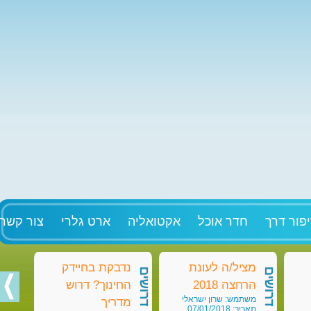
פור דרך
חדר אוכל
אקטואליה
ארט גלרי
צור קשר
מציל/ה לעונת
נדבקת בחיידק
מט
דרושים
דרושים
דרושים
הרחצה 2018
החינוך? דרוש
בק
משתמש: שרון ישראלי
מש
מדריך
תאריך: 07/01/2018
תאריך