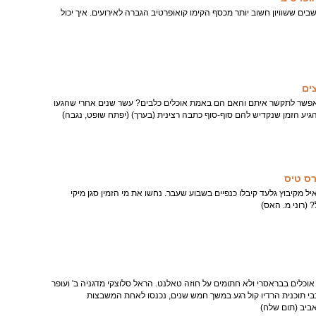
שבים ששוויון חשוב יותר מכסף הקימו קואופרטיב הגברה לאירועים. איך יכול
ים
אפשר לתקשר איתם והאם הם באמת אוכלים כלבים? עשר שנים אחרי שהגעו
גיע הזמן שנקדיש להם סוף-סוף כתבה רצינית (בערך) (יפתח שופט, נגבה)
רס טיס
יל מקיבוץ גלעד קיבלו כנפיים בשבוע שעבר. נחשו את מי הזמין סגן מיקי
(רוני מ. האס)
 אוכלים בבראסרי ולא חתומים על חוזה טאלנט. הראל סלוצקי מדגניה ב' ועופר
כבי תוכנית הרדיו קול רגע במשך חמש שנים, נכנסו לאחת המשבצות
אביב (תום שלח)