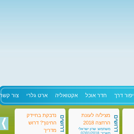
פור דרך
חדר אוכל
אקטואליה
ארט גלרי
צור קשר
מציל/ה לעונת
נדבקת בחיידק
מט
דרושים
דרושים
דרושים
הרחצה 2018
החינוך? דרוש
בק
משתמש: שרון ישראלי
מש
מדריך
תאריך: 07/01/2018
תאריך