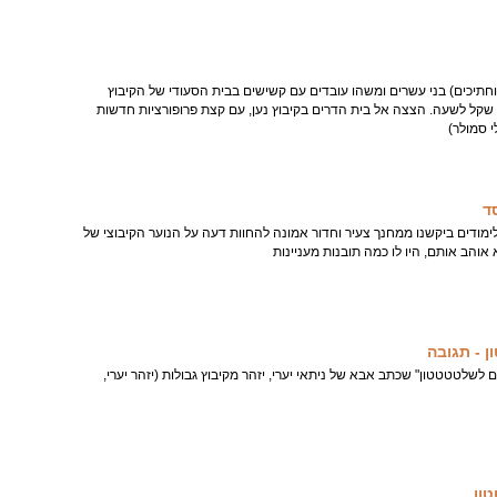
וחתיכים) בני עשרים ומשהו עובדים עם קשישים בבית הסעודי של הקיבוץ
תמורת משכורת של 22 שקל לשעה. הצצה אל בית הדרים בקיבוץ נען, עם קצת פרופורציות חדשות
י סמולר)
ד
ימודים ביקשנו ממחנך צעיר וחדור אמונה להחוות דעה על הנוער הקיבוצי של
 אוהב אותם, היו לו כמה תובנות מעניינות
 - תגובה
לשלטטטטון" שכתב אבא של ניתאי יערי, יזהר מקיבוץ גבולות (יזהר יערי,
ון