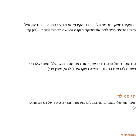
תפקיד נחשק יותר ממציל בבריכת הקיבוץ. אז מדוע בהמון קיבוצים יש מציל
רות להנשים מפה לפה את שרוקה הזקנה שעושה בריכות לרוחב... (דגן קרן,
ם ואסונם של הדגים. דייג שרוף מונה את הסיבות שבגללן הענף שלו הכי
פשרות להרשים בחורות בצפייה בשקנאים (וילנאי, מעיין צבי)
חג המולד
יכרונות שלי כמוכר בינוני במולים בארצות הברית. סיפור על נס חג המולד
)
ופרטיב