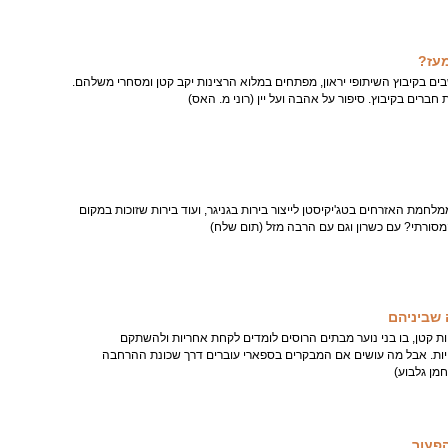
מעז?
בים בקיבוץ השיתופי יראון, מפתחים במלוא הרצינות יקב קטן ומסחרי משלהם.
 חברים בקיבוץ. סיפור על אהבה ועל יין (רוני מ. האס)
מלחמת האזרחים בטג'יקיסטן לייצור בירות בגניגר, ועוד בירות שזוכות במקום
סורתי? עם כשרון וגם עם הרבה מזל (תום שלח)
 שביניהם
ות קטן, בו בני נוער מבתים הרוסים לומדים לקחת אחריות ולהשתקם
ות. אבל מה עושים אם המבקרים בספארי עוברים דרך שכונת ההרחבה
מן גלבוע)
פעור