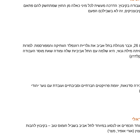
 עבודה בקיבוץ: הדרכה מעשית לכל מיני כאלה מן החוץ שמתחשק להם פתאם
קיבוצניקים, זה לא בשבילכם הפעם
שירי גולן מאורים רק בת 26, וכבר מנהלת בתל-אביב את גלריית רוזנפלד הוותיקה והמפורסמת. למרות
 היתה מילת גנאי, היא שלמה עם התל אביביות שלה ומודה שאת מוסר העבודה
לדרון)
 סדנאות, יוזמת פרויקטים חברתיים וסביבתיים ועובדת עם נוער יהודי
אלי
חד הכפרים או לנסוע במיוחד לתל אביב בשביל חומוס טוב – בקיבוץ להבות
ן (אורי אופיר, מצר)