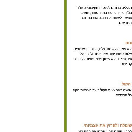
 כללים ברורים לפנסיה הקיבוצית. עו"ד
בג"ץ נגד הפרטת בתי הסוהר, חושב
אפשרו לשנות את המציאות בתחום
מתחדשים
נות
וא עמדה לא מתנצלת, ויכוח בין שותפים
לות קשות יותר מצד אחד ולוותר על
ד שני. דווקא עיתון פנימי שפונה לציבור
קב יותר
הקול
אישה באמצעות הקול כיצד העצמת הקול
ל הרבדים
עולה ולפרוץ את עצמיותי
להבין, פשוט תהיי ,פתחי את הפה ותני