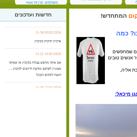
י
משתמש: קרן פז אגאי
אם אתה מחפש/ מקום נחמד לבלות או
תאריך: 03/01/2018
שאתה מזמין לבלות .... הגעת למקום
חדשות ועדכונים
וֹם
המתחדש!
הנכון..
03/02/2026 11:30
ו? כמה
ארכיון תרבות בקיבוץ
רים שמחפשים
31/01/2026 11:22
ר אנשים טובים
אם אתה מחפש עבודה בקיבוץ או שאתה
מעוניין לפרסם מודעת דרושים לקיבוץ.....
ת אליה,
הגעת למקום הנכון!
17/01/2026 11:26
ן מיכאל:
אקטואליה בקיבוץ
15/01/2026 11:26
בִמקוֹם בלוגיה - טורים אישיים