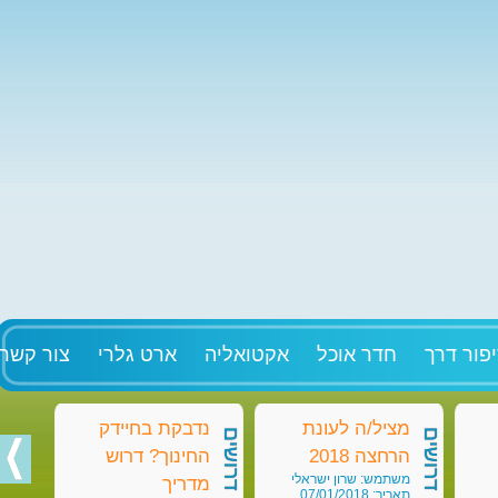
פור דרך
חדר אוכל
אקטואליה
ארט גלרי
צור קשר
מציל/ה לעונת
נדבקת בחיידק
מט
דרושים
דרושים
דרושים
הרחצה 2018
החינוך? דרוש
בק
משתמש: שרון ישראלי
מש
מדריך
תאריך: 07/01/2018
תאריך