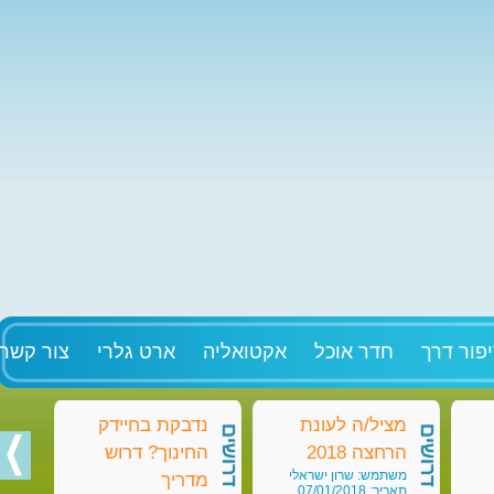
פור דרך
חדר אוכל
אקטואליה
ארט גלרי
צור קשר
מציל/ה לעונת
נדבקת בחיידק
מט
דרושים
דרושים
דרושים
הרחצה 2018
החינוך? דרוש
בק
משתמש: שרון ישראלי
מש
מדריך
תאריך: 07/01/2018
תאריך