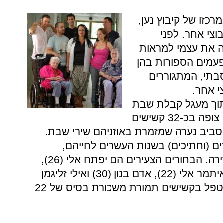
כזו של קיבוץ נען,
וצי אחר. לפני
ה את עצמי למראות
פעמים הספורות בהן
סבתי, המתגוררים
י אחר.
תוך מעגל קבלת שבת
שמח במיוחד. אני מוצאת את עצמי צופה בכ-32 קשישים
 סביב נערה שמזמרת באוזניהם שירי שבת.
ים (וחתיכים) בשנות העשרים לחייהם,
שמוחאים כפיים ושרים בשמחה אדירה. הבחורים הצעירים הם יפתח אלי (26),
עודד רובין (26), מורן ליבנה (25), איתמר אלי (22), אדם בנון (30) ואילי זליגמן
(27), והם כולם בני קיבוץ שבחרו לטפל בקשישים תמורת משכורת בסיס של 22