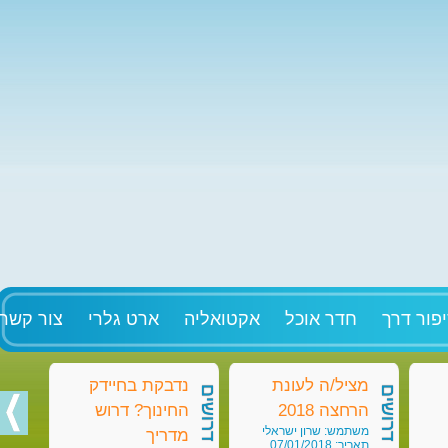
פור דרך
חדר אוכל
אקטואליה
ארט גלרי
צור קשר
מציל/ה לעונת
נדבקת בחיידק
מט
דרושים
דרושים
דרושים
הרחצה 2018
החינוך? דרוש
בק
משתמש: שרון ישראלי
מש
מדריך
תאריך: 07/01/2018
תאריך