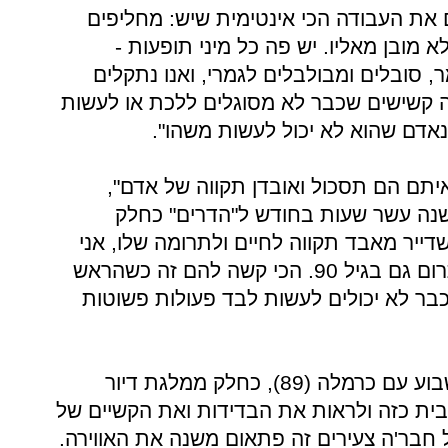
ם את העבודה הכי אינטימית שיש: מחליפים
 מובן מאליו. יש פה כל מיני תופעות -
, סובלים ומבולבלים לגמרי, ואנו נתקלים
 פה קשישים שכבר לא מסוגלים ללכת או לעשות
נאדם שהוא לא יכול לעשות משהו".
תם הם תסכול ואובדן תקווה של אדם",
, התורם כבר שנה עשר שעות בחודש ל"הדרים" כחלק
דייר מאבד תקווה לחיים ולתרומה שלו, אני
מנסה להסביר לו כמה הוא יכול לתרום גם בגיל 90. הכי קשה להם זה כשהראש
כבר לא יכולים לעשות לבד פעולות פשוטות
גם שי סול (25) נפגשת פעמיים בשבוע עם כרמלה (89), כחלק ממלגת דיור
בית כזה ולראות את הבדידות ואת הקשיים של
 חבר'ה צעירים זה פתאום משנה את האווירה.