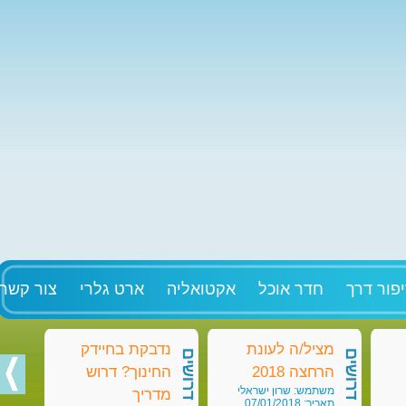
פור דרך
חדר אוכל
אקטואליה
ארט גלרי
צור קשר
מציל/ה לעונת
נדבקת בחיידק
מט
דרושים
דרושים
דרושים
הרחצה 2018
החינוך? דרוש
בק
משתמש: שרון ישראלי
מש
מדריך
תאריך: 07/01/2018
תאריך