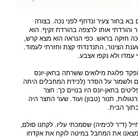
 בא בחור צעיר ונדחף לפני נכה. בצורה
 והורדתי אותו לרצפה בהורדת זקיף. הוא
כה חזקה בראש. כפי הנראה הוא מצא קרש,
נת הצינור, התנדנדתי קצת וחזרתי לעמוד.
עמדו ולא נקפו אצבע.
י 40 שנה הייתי מפקד פלוגת מילואים ששרתה בחאן-יונס
ם ולשמור על הסדר (לכידת המחבלים היתה
ים בחאן-יונס היו בנויים כך: חצר
גולות, תנור (טבון) ועוד. שער החצר היה
תוך הבית.
ייל (ד"ר לכימיה) שסמכתי עליו. לקחנו סולם,
ומצאנו את המחבל במיטה לוקח את אקדחו