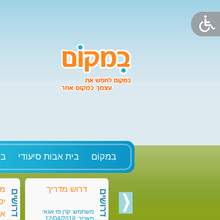
בִמקוֹם
בית אבות סיעודי
בק
דרוש מדריך
מד
דרושים
דרושים
יס
משתמש: קרן פז אגאי
או
תאריך: 12/04/2018