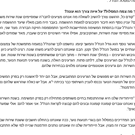
ה למסלול הנח"ל".
 מה צמח המסלול? על איזה צורך הוא עונה?
 "קודם כל, הרגשנו צורך להשיב לשאלה מה אנחנו מציעים לחבר'ה שמסיימים שנת שירות מש
? עניין נוסף הוא חיבור הקיבוצים למגמת ההגשמה. בעבר היה מובן מאליו שיעד ההגשמה של
 והנח"ל עברו בהסתת המשימה מהתיישבות לחינוך התמסמסה הזיקה הברורה. מצד שני, הסת
ת מסיימי שנת השירות, ושהקיבוצים, אפילו אחרי השינויים הרבים שעברו, מאד שמחים לאמ
"אתגר נוסף הוא גודל הנח"ל והמשך קיומו. נחשפנו לכך שהנח"ל במגמה מתמשכת של צמצום. ת
תיים אך בפועל הנח"ל הולך וקטן. הבנו שאנחנו רוצים להציע משהו שונה. רצינו להציע כיוו
יבוש הגרעינים – במהלך שנת השירות – מתוך חברים שמשתתפים בשנות שירות שונות. אם 
לנח"ל עם הגרעינים שלנו, דלתנו פתוח. הגרעינים האלה, בשונה מגרעיני תנועות הנוער, 
שירות. הם גרעינים אוטונומיים שאנחנו מלווים בבחירות שלהם.
 השירות הם יש מפגשים של הגרעינים המתגבשים, אבל הם יחד לראשונה רק בפרק המשימ
נים של תנועות הנוער נכנסו לעניין השיתופי כבר בכיתה י"א. אבל יש כאלה שהראש שלהם נ
זדמנות".
 "הייחודיות שלנו היא שההתנסות בחיים משותפים מתחילה רק בפרק המשימה. בשנת השירות 
ואנחנו עוברים קומונה קומונה ובונים להם קבוצה לקראת הנח"ל. אני אומר להם: אולי שמעת
אים".
"רוב המדריכים במסלול הם בוגרי תנועות נוער, ככה שאנחנו בהחלט חושבים ששנת שירות שב
ובד עבורו זה מצוין. אבל הייחודיות שלנו זה שאנחנו נותנים הזדמנות שנייה למי שלא התחבר