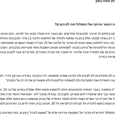
לא חתול בשק
ה הקשר והזיקה של המסלול הזה לקיבוצים?
"גם בתחום זה 'גרעיני הקיבוצים' מחדשים. אם בעבר היה מוגדר קיבוץ יעד לגרעין, היום אנחנ
ר רק בשינוי סמנטי אלא בהבנה עמוקה ותהליך של התאמה וחיבור בין צרכי הקיבוצים והתהלי
היום כבר ברור לחלוטין שאף קיבוץ לא מדבר על קליטה של 20 חבר'ה בש
 מה הרלוונטיות של גרעין בקיבוץ. לשמחתנו מצאנו תשובות מאד מעניינות בקיבוצים. הקיב
ינים גם אם המטרה אינה קליטה: זה מעבה את חברת הצעירים, מזרים דם צעיר לקיבוץ ובעי
רויות בחירה.
ו לא מתחייבים לא לקיבוץ ולא לגרעין שפרק המשימה יהיה בקיבוץ. במידה ויש רצון הדדי, ל
ה האזורית ואת המערכות כולן למשימה הרלוונטית ולא משאירים את זה רק על הקיבוץ".
אורי: "ז
וער כבר ציפו שיעמידו להם מגורים, תקציבים, עבודות ומערך ליווי. המציאות הזאת יצרה פער צ
 של חבר'ה בני עשרים וקצת יכולים לעמוד בציפייה של קיבוץ שהשקיע בהם מאות אלפי שקלי
מו ביקשו להכריע על חברות רק לקראת גיל 30. אנחנו בנינו חוזה חדש בין הגרעינים לקיבוצים".
"המסלול החדש לא מדבר על השקעות אדירות אלא על "משוגע לעניין" בקיבוץ, כמה מזרונים בבי