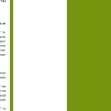
כבר 
אז מ
ניר: 
מדוב
מחדש
הגרע
ואפש
"אנחנ
המועצ
את הנ
קבוצה
הקיבוץ עצ
ניר: 