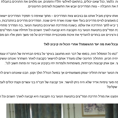
ה. כלומר, ככל שאנו יכולים, בהתאם לאילוצי הלו"ז והזמנים, אנו מלווים את החניכים בהובלת
את ההובלה – צוות המדריכים יגבש את התשובות לגורמים החיצוניים.
"אותו עיקרון מוביל אותנו גם בגיבוש צוות המדריכים – מתוך שאיפה כי תפקיד המדריכים יישא
 מאמצים לגייס מדריכים בעלי אופי שונה ואורח חיים שונה. המדריכים מדריכים בהתנדבות,
 יביא לתוך ההדרכה את עולמו. בשונה מהדרכת הגרעינים בתנועת הנוער, בה המדריך מתחיי
 המד"צים בתנועות הנוער בה הקבוצה היא קבועה לאורך השנים וכל תחילת שנה המד"צים מת
 ורציניים אנו בוחרים להעדיף את איכות ומוטיבציית המדריכים על פני משך הזמן אליו הם מסו
ובכל זאת מה יעד ההגשמה? אחרי הכול זה קיבוץ לא?
 "כמו כל המסלול הזה, בסופו של דבר הוא מתעצב בעיקר על בסיס הבחירות של החבר'ה עצמם
היה הכיוון. התהליך החינוכי שלנו מעודד אותם להישאר כקבוצה לאחר השחרור ואנחנו עוש
. אם אותן קבוצות חברתיות, משימתיות ולומדות יחיו בקיבוץ או בעיר זה פחות חשוב לנו".
ת הנוער יוצרות תהליכי עומק משמעותיים אך בפועל הנח"ל הולך וקטן. הבנו שאנחנו רוצים ל
ה פער ציפיות אדיר שלא היה ניתן לגישור. איך קבוצה של חבר'ה בני עשרים וקצת יכולים לע
 שקלים?
ימצנו את מודל הדרכת המד"צים בתנועות הנוער בה הקבוצה היא קבועה לאורך השנים וכל