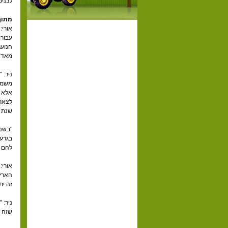
לכניס
מתוך
אורי:
עבורם
הנוער
מאד א
ניר: 
משמעו
אלא ג
לצאת 
שנת ה
"בשנת
בגרעי
להם ה
אורי:
הארץ 
זה ית
ניר: 
שזה ע