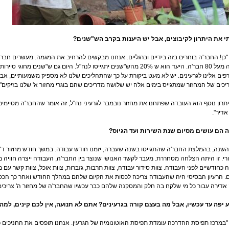
י את היתרון לקיבוצים, אבל יש היענות בקרב הש"שנים?
 "כן! החבר'ה בוחרים בזה בידיים וברגליים. אנחנו מבקשים להרחיב את המגמה. מעשרים חבר'ה
השנה מעל 80 חבר'ה. היעד הוא ש 20% מהש"שנים יתגייסו לנח"ל. היום גם ש"שנ
ים אלינו לגרעינים. יש לא מעט ביקורת על כך שהתהליכים שלנו לא מספיק משמעותיים, א
כים של המחזור שמתגייס בימים אלה יש שלושה מדריכים שהם בוגרי מחזור א' שלנו בזיקים".
"יתרון נוסף הוא העובדה שפתחנו את מחזור נובמבר לגרעיני נח"ל, זה אומר שהחבר'ה מסיימים
אדיר".
ה הם עושים מסיום שנת השירות ועד הגיוס?
"השנה, בהמלצת החבר'ה שהתגייסו בשנה שעברה, יזמנו חודש עבודה. במשך חודש מחזור ד' 
רי. זו היתה הצלחה מסחררת. מעבר לקשר האנושי שנוצר בין החבר'ה, העבודה ייצרה חוויה מ
 כחודשיים לפני העבודה. צוות סידור עבודה, צוות תרבות, גזברות, צוות אוכל, צוות קשר עם
 הרעיון הבסיסי היה שהעבודה צריכה לכסות את הקיום שלהם במהלך החודש ואחר כך הכסף
 אדירה עבור כל מי שלקח בה חלק והמסקנה שלהם כבר עכשיו שהחבר'ה של מחזור ה' צריכים
 יפה עד עכשיו, אבל מה בעצם קורה בגרעינים? אתם לא תנועה, אין לכם קינים, למ
 "במרכז תפיסת ההדרכה עומדת תפיסת האוטונומיה של הגרעין. אנחנו תופסים את החניכים כ