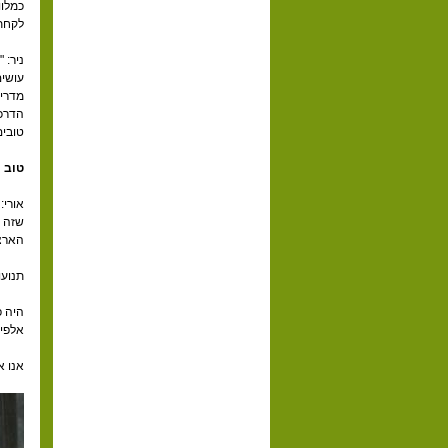
כמלוו
לקחת 
ניר: 
עושים
מדריך
הדרכת
טובים
טוב 
אורי:
שזה י
הארצי
תנועו
היה פ
אלפי
אנו א