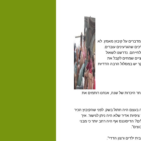
ו מדברים על קיבוץ מאמץ. לא
כים שהגרעינים עוברים.
נות העשרים המוקדמות לחייהם. נדרשנו לשאול
וציים שמחים לקבל את
קר יש במסלול הרבה הדדיות
אחר היכרות של שנה, אנחנו רותמים את
ו מהפכה. בעבר הציפיה מהקיבוצים היתה להשקיע מאות אלפי שקלים בגרעין של בני 18. זה בעצם היה חתול בשק. לפני שהקיבוץ הכיר
יפיות אדיר שלא היה ניתן לגישור. איך
ם? הדיסוננס אף היה רחב יותר כי מבני
ת ילדים ורצון הדדי".