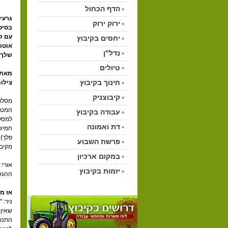
הדף הכחול
גרעי
ירוק ירוק
בסיס
עם ק
יחסים בקיבוץ
אוטונ
נדל"ן
שלך!
טיולים
מאת: 
חינוך בקיבוץ
צילום
קיבוצניק
מסלול
המטה 
עבודה בקיבוץ
למסלו
דת ואמונה
חמישה
פלך) 
פרשת השבוע
מקיבו
בִמקוֹם ארכיון
אורי:
יזמות בקיבוץ
ההגשמ
אז מ
ניר: 
שאין 
התנוע