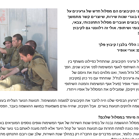
ני הקיבוצים הם מסלול חדש של גרעינים על
 בוגרי שנות שירות, שיוצרים קשר מתמשך
יבוצים ועוברים מסלול התחנכותי, צבאי,
ומי ושיתופי. אולי זה רלוונטי גם לקיבוץ
הללי בלבן / קיבוץ פלך
: אורי אופיר
 גרעיני הקיבוצים, שהתחיל כפיילוט משותף בין
השיתופי לאגף המשימות לפני ארבע שנים, הפך
ל גדול מאוד, ואנו מלווים כעת את גיוסם של
 גרעינים לנח"ל. שוחחתי עם ניר כהן (מקיבוץ
ואורי אופיר (פעיל אגף המשימות והמטה השיתופי
ץ זיקים), שמובילים את המסלול על אופיו וייחודו.
 "הרעיון הבסיסי שלנו היה לחבר את הקיבוצים 'למגמה המגשימה'. תנועות הנוער הצליחו בע
ה ולהקים תנועות בוגרים. אבל הקיבוץ, שהיה גורם משמעותי במושג ההגשמה בעבר, הפסי
ה מיוחד במסלול שלכם?
"מסלול ההגשמה נבנה על בסיס שנות השירות של אגף המשימות וגופים נוספים המוציאים בוגרי
פה כוונה לפתח תחרות עם תנועות הנוער על קהל היעד אלא לתת מענה לאותם בני נוער ש
ות. כלומר, אנחנו מדברים עם החבר'ה רק במהלך שנת השירות, שלב שבו רובם התנתקו מתנוע