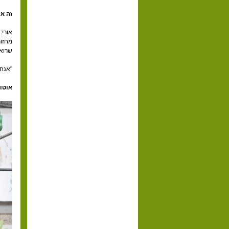
זה א
אורי:
מחזור
שרואה
"אנחנ
אוטונ