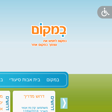
בִמקוֹם
בית אבות סיעודי
בק
דרוש מדריך
מד
דרושים
דרושים
יס
משתמש: קרן פז אגאי
או
תאריך: 12/04/2018