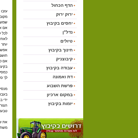
הדף הכחול
עזבו 
ירוק ירוק
מקום 
שמשדכ
יחסים בקיבוץ
אם את
נדל"ן
לכל ע
לאחד 
טיולים
יותר 
חינוך בקיבוץ
אפשר 
חושבי
קיבוצניק
אם כן
בקיצו
עבודה בקיבוץ
כמסיו
דת ואמונה
לך סי
פרשת השבוע
מנסיו
בִמקוֹם ארכיון
בעבונ
ידי ב
יזמות בקיבוץ
הצורף
טבעות
את שא
משחקי