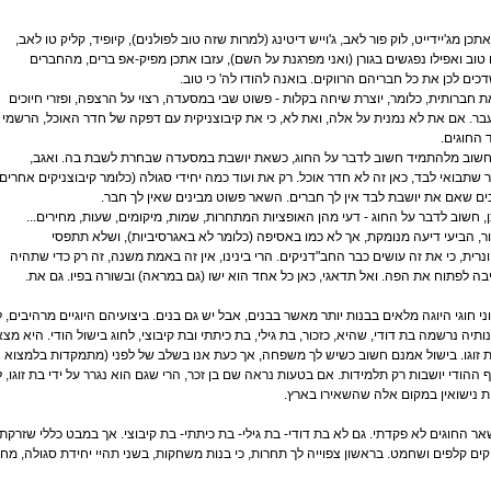
אתכן מג'יידייט, לוק פור לאב, ג'וייש דיטינג (למרות שזה טוב לפולנים), קיופיד, קליק טו לאב,
טוב ואפילו נפגשים בגורן (ואני מפרגנת על השם), עזבו אתכן מפיק-אפ ברים, מהחברים
ים לכן את כל חבריהם הרווקים. בואנה להודו לה' כי טוב.
 חברותית, כלומר, יוצרת שיחה בקלות - פשוט שבי במסעדה, רצוי על הרצפה, ופזרי חיוכים
בר. אם את לא נמנית על אלה, ואת לא, כי את קיבוצניקית עם דפקה של חדר האוכל, הרשמי
החוגים.
חשוב מלהתמיד חשוב לדבר על החוג, כשאת יושבת במסעדה שבחרת לשבת בה. ואגב,
שתבואי לבד, כאן זה לא חדר אוכל. רק את ועוד כמה יחידי סגולה (כלומר קיבוצניקים אחרים)
ם שאם את יושבת לבד אין לך חברים. השאר פשוט מבינים שאין לך חבר.
, חשוב לדבר על החוג - דעי מהן האופציות המתחרות, שמות, מיקומים, שעות, מחירים...
ר, הביעי דיעה מנומקת, אך לא כמו באסיפה (כלומר לא באגרסיביות), ושלא תתפסי
נרית, כי את זה עושים כבר החב"דניקים. הרי בינינו, אין זה באמת משנה, זה רק כדי שתהיה
בה לפתוח את הפה. ואל תדאגי, כאן כל אחד הוא ישו (גם במראה) ובשורה בפיו. גם את.
ני חוגי היוגה מלאים בבנות יותר מאשר בבנים, אבל יש גם בנים. ביצועיהם היוגיים מרהיבים, 
ותיה נרשמה בת דודי, שהיא, כזכור, בת גילי, בת כיתתי ובת קיבוצי, לחוג בישול הודי. היא 
ת זוגו. בישול אמנם חשוב כשיש לך משפחה, אך כעת אנו בשלב של לפני (מתמקדות בלמצוא את
 ההודי יושבות רק תלמידות. אם בטעות נראה שם בן זכר, הרי שגם הוא נגרר על ידי בת זוגו, 
 נישואין במקום אלה שהשאירו בארץ.
ר החוגים לא פקדתי. גם לא בת דודי- בת גילי- בת כיתתי- בת קיבוצי. אך במבט כללי שזרקתי 
ם קלפים ושחמט. בראשון צפוייה לך תחרות, כי בנות משחקות, בשני תהיי יחידת סגולה, מחד