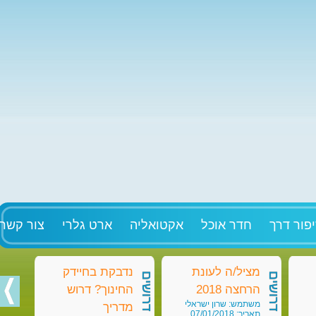
פור דרך
חדר אוכל
אקטואליה
ארט גלרי
צור קשר
מציל/ה לעונת
נדבקת בחיידק
מט
דרושים
דרושים
דרושים
הרחצה 2018
החינוך? דרוש
בק
משתמש: שרון ישראלי
מש
מדריך
תאריך: 07/01/2018
תאריך