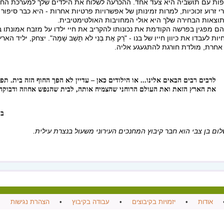
ות עם תושביה היא צעד אחד. ההכרעה לשלוח את הילדים שלך למערכת החינו
רי זרוע זכוכיות, למרות זמינותן של אפשרויות פרטיות אחרות - היא כבר סיפור
וצאות הבחירה שלך היא אולי המחויבות האולטימטיבית.
ם מפגין בפרשה הקודמת את נכונותו להקריב את חיי ילדו על מזבח אמונתו ב
ות לעבדו את כיוון חייו של בנו - "רַק אֶת בְּנִי לֹא תָשֵׁב שָׁמָּה". יצחק, יליד 
אחרת, מולדת חורגת להתגעגע אליה.
לרבים רבים הבאים אלינו... או הילודים כאן – עדיין לא הפך החוף הזה בית. תפ
את הארץ הזאת ואת העולם הרוחני שהצמיח אותה, לבית שהנפש אחוזה ודבוקה 
ברל 
ום בן צבי הוא חבר קיבוץ המחנכים העירוני משעול בנצרת עילית.
אודות
•
יזמויות בקיבוצים
•
עבודה בקיבוץ
•
הצהרת נגישות
•