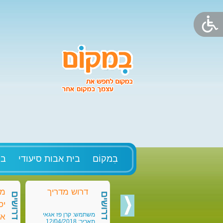
בִמקוֹם
בית אבות סיעודי
בק
דרוש מדריך
מד
דרושים
דרושים
יס
משתמש: קרן פז אגאי
או
תאריך: 12/04/2018