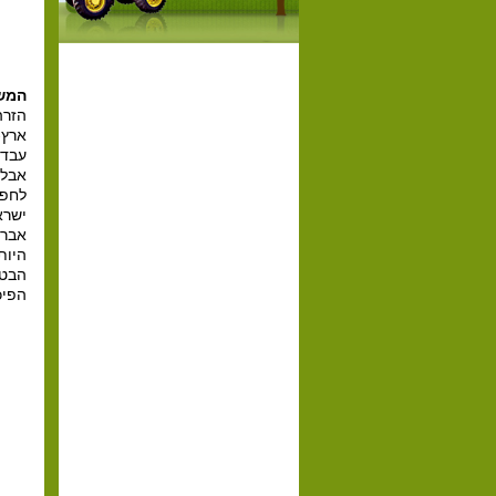
המש
הזרה
ארץ-
עבדו
אבל 
ישרא
אברה
היות
הבטח
הפיכ