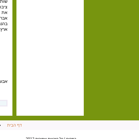
שותפ
ציבו
את ת
אברה
בהנחי
ארץ 
אבשל
דף הבית
•