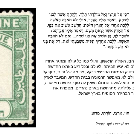
"כִּי אֶל אַרְצִי וְאֶל מוֹלַדְתִּי תֵּלֵךְ; וְלָקַחְתָּ אִשָּׁה לִבְנִי
לְיִצְחָק. וַיֹּאמֶר אֵלָיו הָעֶבֶד, אוּלַי לֹא תֹאבֶה הָאִשָּׁה
לָלֶכֶת אַחֲרַי אֶל הָאָרֶץ הַזֹּאת; הֶהָשֵׁב אָשִׁיב אֶת בִּנְךָ,
אֶל הָאָרֶץ אֲשֶׁר יָצָאתָ מִשָּׁם. וַיֹּאמֶר אֵלָיו אַבְרָהָם:
הִשָּׁמֶר לְךָ, פֶּן תָּשִׁיב אֶת בְּנִי שָׁמָּה... וְאִם לֹא תֹאבֶה
הָאִשָּׁה, לָלֶכֶת אַחֲרֶיךָ וְנִקִּיתָ מִשְּׁבֻעָתִי זֹאת; רַק אֶת בְּנִי
לֹא תָשֵׁב שָׁמָּה."
ם, העולה הראשון, ואולי כמו כל עולה ומהגר אחריו,
ם לא יגיע הביתה. לעולם ובכל רגע בארצו החדשה,
פסיק הזמזום החרישי ברקע, צרימה של זרות, זיוף קל
לם לא מאפשר הרמוניה בבית החדש. המעבר לארץ
 הוא לעולם התחלה שאין לה סוף. פרשת חיי שרה,
 עלילתה מתרחשת בארם נהריים, מספרת את
ר הבחירה הסופית בארץ ישראל.
הוֹי, אַרְצִי, הוֹרָתִי, מַדּוּעַ
כֹּה שָׁדוּף נוֹפֵךְ וְעָצֵב?