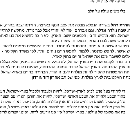
זִכְרוֹנָהּ שֶׁל אֶרֶץ חוֹרֶגֶת
בְּלִי מֵשִׂים עוֹלֶה עַל הַלֵּב
וררת רחל
בשירה הנפלא מבכה את עצב הנוף בארצה, הורתה שבה בחרה, אל 
, שבה נולדה וגדלה. וגם אברהם, עוד לא יהודי אבל כבר נודד, מתקשה להרגיש
ישראל. הוא מרגיש זר בין הכנענים יושבי הארץ, ולא רוצה להשיא את בנו לאח
 לחפש אשה לבנו בארצו, במולדתו שאותה עזב.
חיפוש האישה הוא פתח, הזדמנות להתחרט. החיים האישיים מזמנים ליהודי 
לים לשעבר עזבו את ישראל וחיים בחוץ לארץ.
ם בוחר לקבוע את חייו בארץ ישראל, לא בגלל מה שיש בה בימיו, אלא בגלל
ה ארץ ההבטחה. בארץ ישראל לבדה טמונה ההבטחה, שהיום רלוונטית לא פחות
ת האפשרות להפוך להיות מולדת לעם היהודי. הבחירה בחיים בארץ-ישראל 
תה האקטיבית לארץ מולדת. כפי שכותב
אהרון דוד גורדון
:
די ליהודי בעל נפש לבוא לארץ-ישראל, לחיות ולעבוד ולסבול בארץ-ישראל, הע
בתוך הטבע ולחיות את הטבע הארצי-ישראלי, לחיות את חורבן הארץ עם הצער ש
שלה, בשביל לטעום ולהרגיש מה היא ארץ מולדת לאדם, מה יכולה ארץ מולדת 
על ארץ מולדת. אם אין אנחנו יכולים עוד לראות את עולמנו בארץ-ישראל, הנה 
בה את מקומו של עולמנו. בארץ ישראל אין אנו זורעים לרוח, ואיננו יוצרים לריק