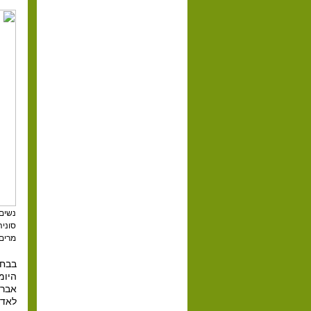
נשים 
סוניה
מרים
בבחי
היומ
אברה
לאדם