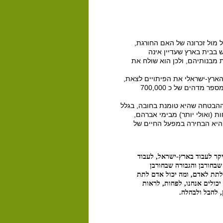
מול זכרונה של האם החורגת,
 בבית בארץ שעדיין אינה
ת מבנותיהם, ולכן הוא שולח את
הארץ-ישראלי את הפיתויים לצאת,
לחפש אישה, לחפש פרנסה, ללמוד, לחפש חיים נוחים יותר. לפי משרד הקליטה - מספר מדהים של כ 700,000
 ההבטחה שהיא טומנת בחובה, בגלל
 (ואולי יותר) מבימי אברהם,
היא הבחירה במפעל החיים של
יקר לעבוד בארץ-ישראל, לעבוד
בחורבן והגבורה שבחורבן
לתת לאדם, ומה יכול אדם לתת
יכולים אנחנו, לפחות, לראות
, להבל ולבהלה.