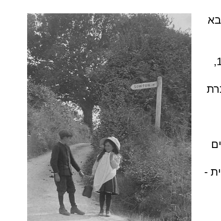
בא
. השנה 1974,
רת
ם
ת -