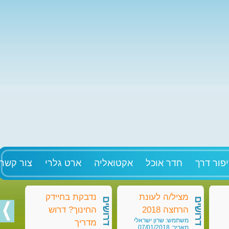
פור דרך
חדר אוכל
אקטואליה
ארט גלרי
צור קשר
מציל/ה לעונת
נדבקת בחיידק
מט
דרושים
דרושים
דרושים
הרחצה 2018
החינוך? דרוש
בק
משתמש: שרון ישראלי
מש
מדריך
תאריך: 07/01/2018
תאריך