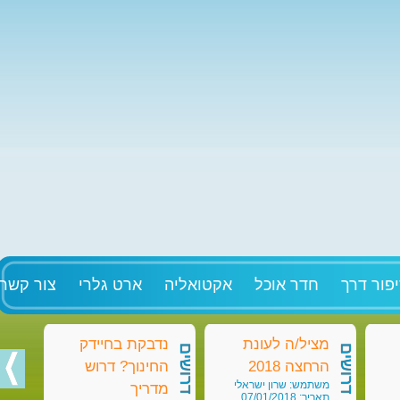
פור דרך
חדר אוכל
אקטואליה
ארט גלרי
צור קשר
מציל/ה לעונת
נדבקת בחיידק
מט
דרושים
דרושים
דרושים
הרחצה 2018
החינוך? דרוש
בק
משתמש: שרון ישראלי
מש
מדריך
תאריך: 07/01/2018
תאריך