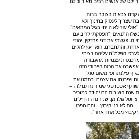
יקט של אנשים רבים מאוד וכולנו
ה קדם צבאית בצובה ברוח
ה שצריך לעסוק בחינוך ולא
ולי עוד לא הייתי בגיל המתאים".
שלו התנאים. "הפסקתי לריב עם
. פגשתי את דני פרדקין, יהודי
רת, והתחברנו. הוא ייעץ להקים
ערכי הפלמ"ח עליהם רציתי
מהכנסות עצמיות מהעבודה
אפשרה את הכוח הייחודי הזה.
וף פילנתרופי משום סוג".
ות ויפרנסו את עצמם. רתמנו את
יה שותף אסטרטגי שמיד נרתם לזה –
ת שנת השירות הם יהודה כמזכיר
צי וטל גולדמן. שניהם היו חיילים
 הם לא בני קיבוץ – והם הפכו
י קיבוץ מכל אחד אחר".