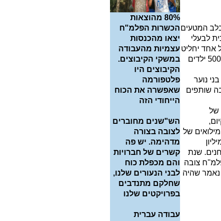
80%
מהוצאות
ה שהוקמה לפני 5 שנים בלב המטעים
הכשרות הפלמ"ח
ית לבעלי
יצאו מהכנסות
ל אחד יחליט
עצמיות מהעבודה
לעצמו", אומר אלון. "אנחנו מארחים שם 500-800 ילדים
במשקי הקיבוצים.
הקיבוצים היו
ני נוער
פלטפורמה
בה שותפים
שאפשרה את הכוח
הייחודי הזה
 של
ום,
הש"שנים מחוברים
מילואים של
לצובה בצורה
ליון
מדהימה. יש פה
נים. שנת
קשרים של חברויות
למ"ח צובה
והם מכפלת כוח
 נאמר שהיה
לבני הנעורים שלנו,
שחלקם מתנדבים
בפרויקטים שלנו
עבודה עברית