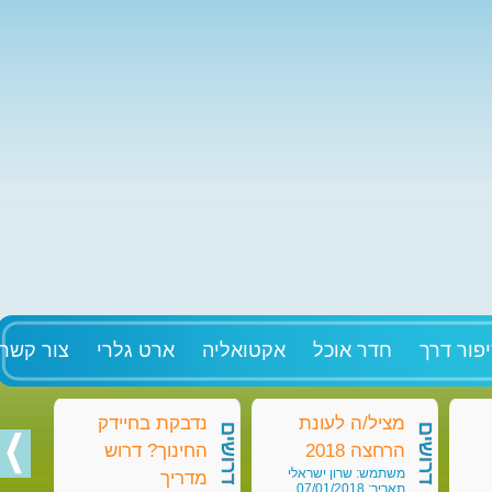
פור דרך
חדר אוכל
אקטואליה
ארט גלרי
צור קשר
מציל/ה לעונת
נדבקת בחיידק
מט
דרושים
דרושים
דרושים
הרחצה 2018
החינוך? דרוש
בק
משתמש: שרון ישראלי
מש
מדריך
תאריך: 07/01/2018
תאריך