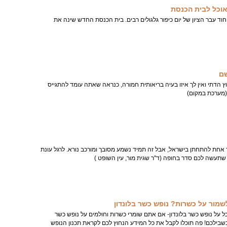
 אוכל לבית הכנסת
וד עבר הציון של יום כיפור גלגולים רבים. בית הכנסת החדש שינה את
שם
ץ הדתי ואין לך איזו בעיה בריאותית חמורה, כנראה שאתה עומד להתגייס
(מערכת במקום)
 אחת להתחתן בישראל, אבל זה תמיד נשמע מסובך ומורכב נורא. לרגל עונת
תעשה לכם סדר בחופה (ד"ר שגית מור, עין השופט )
שמור על כשרות? נופש כשר בלונדון
כל על נופש כשר בלונדון- אם אתם שומרי כשרות וחולמים על נופש כשר
בשבילכם! פה תוכלו לקבל את כל המידע הנחוץ לכם לקראת תכנון הנופש