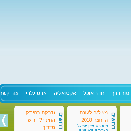
פור דרך
חדר אוכל
אקטואליה
ארט גלרי
צור קשר
מציל/ה לעונת
נדבקת בחיידק
מט
דרושים
דרושים
דרושים
הרחצה 2018
החינוך? דרוש
בק
משתמש: שרון ישראלי
מש
מדריך
תאריך: 07/01/2018
תאריך