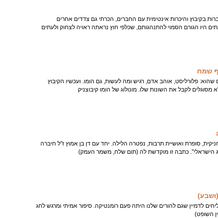
רות בקיבוץ והיכרות אינטימית עם החברים, הכרתי גם צדדים אחרים
ים היו הגורם הסמוי להתנהגותם, שכלפי חוץ נראתה ראויה לצחוק ולעתים
וף שמח
שהוא: פלורליסט, אוהב אדם, רגיש ומה לעשות, גם הומו. ועכשיו הקיבוץ
א מסוגלים לקבל את השונות שלו. מונולוג של הומו קיבוצניק
ניקית, סופרת ואושיית תרבות, נפטרה הלילה. יחד עם דן בן אמוץ ז"ל חיברה
ג הישראלי". כתבה זו מוקדשת לה (תום שלח, משמר העמק)
ושבע)
חים לדמיין שגם להורים שלנו היתה פעם רומנטיקה. סיפור אמיתי ומרגש לחג
ן השופט)