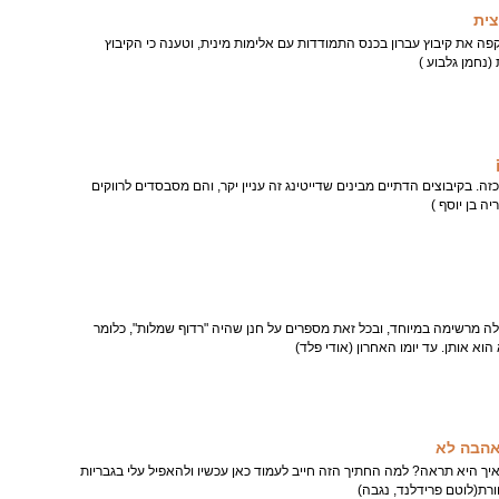
צית
ה את קיבוץ עברון בכנס התמודדות עם אלימות מינית, וטענה כי הקיבוץ
נחמן גלבוע )
כזה. בקיבוצים הדתיים מבינים שדייטינג זה עניין יקר, והם מסבסדים לרווקים
ה בן יוסף )
לה מרשימה במיוחד, ובכל זאת מספרים על חנן שהיה "רדוף שמלות", כלומר
וא אותן. עד יומו האחרון (אודי פלד)
אהבה לא
 איך היא תראה? למה החתיך הזה חייב לעמוד כאן עכשיו ולהאפיל עלי בגבריות
וורת(לוטם פרידלנד, נגבה)