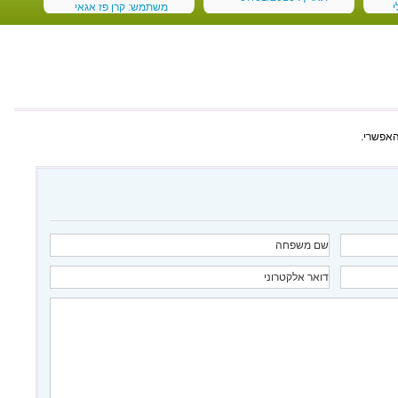
י
משתמש: קרן פז אגאי
תאריך: 03/01/2018
האפשרי.