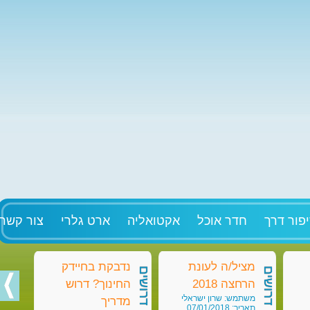
פור דרך
חדר אוכל
אקטואליה
ארט גלרי
צור קשר
מציל/ה לעונת
נדבקת בחיידק
מט
דרושים
דרושים
דרושים
הרחצה 2018
החינוך? דרוש
בק
משתמש: שרון ישראלי
מש
מדריך
תאריך: 07/01/2018
תאריך