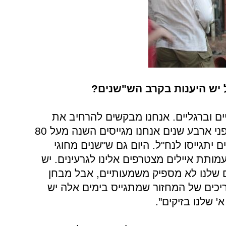
ל יש היענות בקרב הש"שנים?
יים וברגליים. אנחנו מבקשים להרחיב את
המגמה. מעשרים חבר'ה שגייסנו לפני ארבע שנים אנחנו מגייסים השנה מעל 80
וא ש 20% מהש"שנים יתגייסו לנח"ל. היום גם ש"שנים מחוגי
מותת איילים מצטרפים אלינו לגרעינים. יש
 שלנו לא מספיק משמעותיים, אבל מבחן
כים של המחזור שמתגייס בימים אלה יש
 שלנו בזיקים".