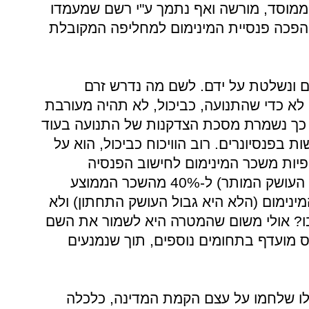
ממוסד, מורשה ואף נתמך ע"י רשם שמעמדו
הפכה פנסיית המינימום למחליפה המקובלת
ים ונשלטת על ידם. לשם מה נדרש זרם
א כדי שהתנועה, כביכול, לא תהיה מעורבת
כך נשמרת מסכת הצדקנות של התנועה בעוד
 בפנסיונרים. רוב הוויכוח כביכול, הוא על
פיות משכר המינימום לחישוב הפנסיה
שנקבעה בתקנות הסיווג (שהן גבול העושק המותר) ל-40% מהשכר הממוצע
נימום (הלא היא גבול העושק התחתון) ולא
ו? אולי משום שהמטרה היא לשמור את השם
ס מועדף בתחומים נוספים, תוך שנמנעים
אלו שלחמו על עצם הקמת המדינה, כלכלה