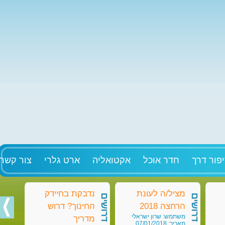
פור דרך
חדר אוכל
אקטואליה
ארט גלרי
צור קשר
מציל/ה לעונת
נדבקת בחיידק
מט
דרושים
דרושים
דרושים
הרחצה 2018
החינוך? דרוש
בק
משתמש: שרון ישראלי
מש
מדריך
תאריך: 07/01/2018
תאריך