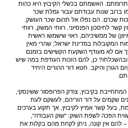
ותרומתם. האשמתם בכשלי הקיבוץ היא כהות
למו ברוב שנות עבודתם עבור גמלת שכר
ות שכרם. הם נפלו אל תהום שכר העושק.
ן קשר לחיסכון הפנסיוני. רווחי המשק, רווחי
זון) של ממשיכיהם, ראוי שישמשו ראשית
רמות המקובלות במדינת ישראל; שהרי מאין
רך אם לא מעודף השקעת הקשישים בזמנם
 ובהשכלתו? כן, להם הזכות העודפת במה שיש
ום הגורן והיקב. חטא דור ההורים היחיד
תם.
 המתחייבת בקיבוץ, צודק הפרופסור ששינסקי,
ים שקמים על דור הוריהם, לעשקם לעת
ת, בעל קשר אמיץ לקיבוץ, אך תקוע בערכים
וית הפכה לשפת השוק: "שוק העבודה",
 – להם אין קונה, ניתן לקחת מהם בקלות את