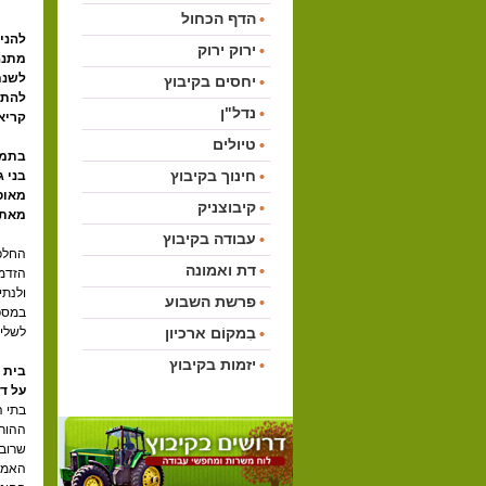
הדף הכחול
להני
ירוק ירוק
מתנה
לשנת
יחסים בקיבוץ
להתנ
נדל"ן
קריאת
טיולים
בתמו
חינוך בקיבוץ
מאוסף
קיבוצניק
מאת: 
עבודה בקיבוץ
החלפ
דת ואמונה
הזדמנ
ולנתי
פרשת השבוע
במספר
בִמקוֹם ארכיון
לשלי
יזמות בקיבוץ
בית 
על ד
בתי ה
ההורא
שרוב 
האמהו