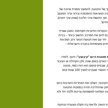
וך של התנועה, להמשיך מסורת ארוכה של
בין המציאות ההפכפכה ובירור ערכי המעצב
ך הדגשת ערכי הליבה (שוויון ערך האדם,
ינוך.
הנקודות החיוביות הקודמות. כמובן שצריך
ים להם את המרכיב החשוב ביותר – בניית
יחד עם זאת תנועות הנוער ורוב המכינות
חיים משימתיות בחברה הישראלית –
ונות היום "קיבוצון":
חינוך, לימדו
 האדם באופן שווה, ולכן הקהילה או הציבור
ם, שבסיס קיומם הוא רווח כספי, מהווה
סתירת לחי מצלצלת לתפיסת עולם זאת, ובעיקר מגמדת אותנו כחברי קיבוץ על הניסיון הניהולי-ערכי העשיר שצברנו לאורך 100 שנות קיום
הקיבוצי, וישלבו את האחריות והערבות בהם
 יתכן שההדרכה תהיה בסמכות התנועה
אגה המלאה למשפחות צריכות ללכת יחד ולא
ות הזאת, ולראות בה תקלה מצערת הניתנת