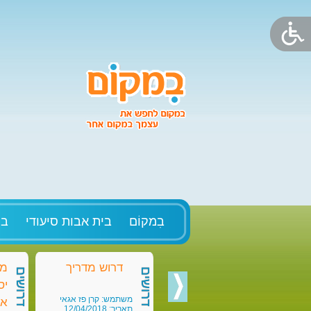
בִמקוֹם
בית אבות סיעודי
בק
דרוש מדריך
מד
דרושים
דרושים
יס
משתמש: קרן פז אגאי
או
תאריך: 12/04/2018