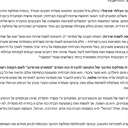
ך ההתיישבותי.
וך הבלתי פורמלי:
בחלק גדול מקיבוצי התנועה מצליח הקיבוץ הבודד, בעזרת מחלקת החינ
 משלים המעניק לבני הנוער תחושת שייכות לקבוצה חברתית, חונכות אישית המחברת בינם ל
ותם. שימור והתאמת החינוך המשלים למציאות המשתנה של הקיבוצים והחברה הישראלית, תו
 הדדית, תפיסת האדם כחלק מקהילת שותפים) הם אחד התפקידים המרכזיים של מחלקת הח
אה לשנת שירות:
האחוז הגבוה של מסיימי י"ב היוצאים לשנת שירות הוא פועל יוצא של שתי 
 את המציאות בעין ביקורתית – חלק מהיוצאים לשנת שירות משרתים במוסדות שאינם מעניק
 כאנשים מעורבים, בעלי מחויבות חברתית המבוססת על בירור ערכי מתמיד לאורך כל חייהם. 
צבאיות עושות זאת ומצליחות ליצור מעגלי שיחה יותר רחבים שהם הבסיס לצמיחת קהילות 
ה הקיבוצית העדכנית המפוארת ביותר בשלושים שנות "המשבר".
ת מחלקת החינוך של התנועה לחברת כוח האדם "סמארט סורסינג" לשם הקמת רשת מע
 מיום היוולדנו, הוא מוצר ציבורי, הוא זכות חברתית המעוגנת בתפיסת עולם הרואה את כל בני
ם לקחת עליה אחריות
מלאה
. כל ניסיון להעביר את מוסדות החינוך לאחריות של גופים פרטיי
עה.
רשת של מעונות יום אינטגרטיביים, מפוקחים ע"י משרד התמ"ת, שיהיו מבוססים על הניסיון 
צטיינים, היא צו השעה. אך לעשות זאת באמצעות חברת כוח אדם זו בחירה לא מוסרית. לא
צית, ואילו "הניהול" יהיה בסמכות חברת כוח אדם. ההדרכה, הניהול, העסקת העובדות והד
ורא למזכירות התנועה, ובעיקר למנהלת/ת מחלקת החינוך הנכנס/ת לבחון מחדש את השותפ