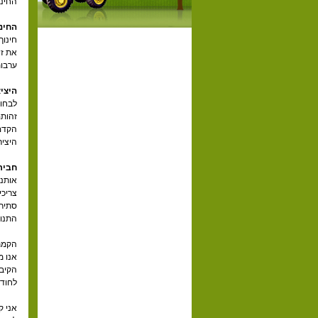
החינו
החינ
חינוך
את זה
ערבות
היצי
לבחון
זהותם
הקדם 
היציר
חביר
אותנו
צריכי
התנו
הקמת 
אנו מ
הקיבו
לחוד.
אני ק