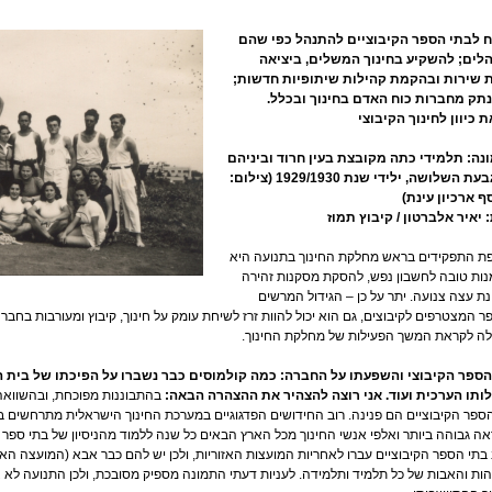
ח לבתי הספר הקיבוציים להתנהל כפי שהם
לים; להשקיע בחינוך המשלים, ביציאה
 שירות ובהקמת קהילות שיתופיות חדשות;
תק מחברות כוח האדם בחינוך ובכלל.
 כיוון לחינוך הקיבוצי
נה: תלמידי כתה מקובצת בעין חרוד וביניהם
בני גבעת השלושה, ילידי שנת 1929/1930 (צילום:
 ארכיון עינת)
יאיר אלברטון / קיבוץ תמוז
ת התפקידים בראש מחלקת החינוך בתנועה היא
ות טובה לחשבון נפש, להסקת מסקנות זהירה
נת עצה צנועה. יתר על כן – הגידול המרשים
 המצטרפים לקיבוצים, גם הוא יכול להוות זרז לשיחת עומק על חינוך, קיבוץ ומעורבות בחבר
לה לקראת המשך הפעילות של מחלקת החינוך.
הספר הקיבוצי והשפעתו על החברה: כמה קולמוסים כבר נשברו על הפיכתו של בית ה
לותו הערכית ועוד. אני רוצה להצהיר את ההצהרה הבאה:
בהתבוננות מפוכחת, ובהשוואה
ספר הקיבוציים הם פנינה. רוב החידושים הפדגוגיים במערכת החינוך הישראלית מתרחשים 
ה גבוהה ביותר ואלפי אנשי החינוך מכל הארץ הבאים כל שנה ללמוד מהניסיון של בתי ספר אל
בתי הספר הקיבוציים עברו לאחריות המועצות האזוריות, ולכן יש להם כבר אבא (המועצה האזו
ת והאבות של כל תלמיד ותלמידה. לעניות דעתי התמונה מספיק מסובכת, ולכן התנועה לא