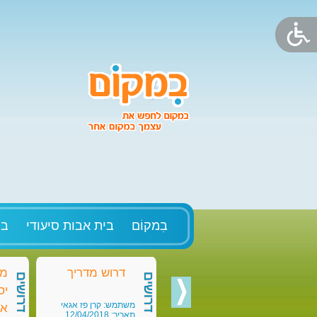
בִמקוֹם
בית אבות סיעודי
בק
דרוש מדריך
מד
דרושים
דרושים
יס
משתמש: קרן פז אגאי
או
תאריך: 12/04/2018