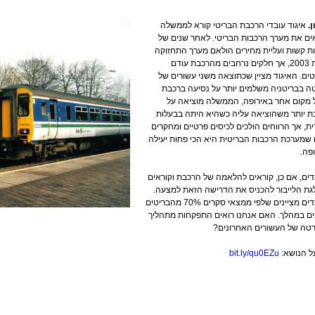
ן.
איגוד עובדי הרכבת הבריטי קורא לממשלה
ם את מערך הרכבות הבריטי. לאחר שנים של
ת קשות ועליית מחירים הולאם מערך התחזוקה
בשנת 2003, אך חלקים נרחבים מהרכבת עודם
ים. האיגוד מציין שכתוצאה משני עשורים של
 בבריטניה משלמים יותר על נסיעה ברכבת
 מקום אחר באירופה, הממשלה מוציאה על
 יותר משהוציאה עליה כשהיא היתה בבעלות
ית, אך הרווחים הולכים לכיסים פרטיים ומחקרים
שמערכת הרכבות הבריטית היא הכי פחות יעילה
פה.
ים, אם כן, קוראים להלאמה של הרכבת וקוראים
ת הלייבור להכניס את הדרישה הזאת למצעה.
העובדים מציינים שלפי ממצאי סקרים 70% מהבריטים
ם במהלך. האם אנחנו רואים התפקחות מתהליך
טה של העשורים האחרונים?
ל הנושא:
bit.ly/qu0EZu