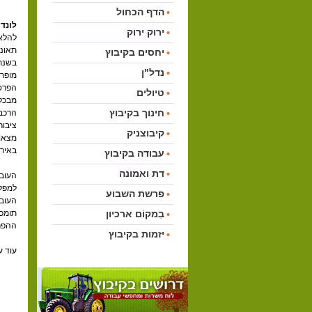
הדף הכחול
לונדו
ירוק ירוק
להלאי
תאונו
יחסים בקיבוץ
נדל"ן
מופרט
הפרטה
טיולים
מבכל
חינוך בקיבוץ
הרכבת
ציבור
קיבוצניק
מצאו 
באירו
עבודה בקיבוץ
דת ואמונה
העובד
למפלג
פרשת השבוע
בִמקוֹם ארכיון
תומכי
ההפר
יזמות בקיבוץ
עוד ע