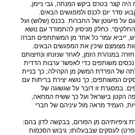
היה
קצר
בטרם
ביקש
המנחה, גבי
ניימן,
בוע
סדר
יום
לכנס
ולמפגשים
הבאים.
ם
על
מיעוטן
של
החברות
בכנס (שלוש)
ועל
החלקים". כחלק
מניסיון
להתמודד
עם
נושא
, "יביא
עמו" כל
אחד
מן
המשתתפים
חברה
ות
מצומצם
שיכין
את
המפגשים
הבאים.
חזרה
במנהרת
הזמן, לאחר
שנזנחו
ונחיצותם
נכסים
משותפים
כדי
לאפשר
ערבות
הדדית
תה
של
הפרדת
המשק
מן
הקהילה; כך
בניית
קים
המשותפים; כך
נושא
יצירת
בריתות
עם
ים. במסגרת
זו
דובר
על
שגשוגה
של
פה
הקטן
בישראל
ועל
כך
ששיח
המחאה,
יות, העמיד
מראה
מול
עיניהם
של
חברי
ת
ציפיותיהם
מן
הפורום, בבקשה
לדון
בהם:
פרט) לעסקים
שבבעלותו; גיבוש
הסכמות