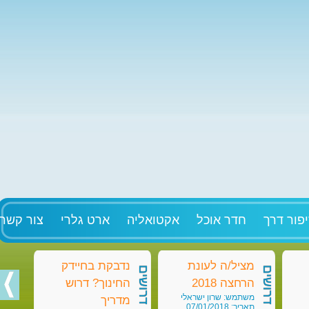
פור דרך
חדר אוכל
אקטואליה
ארט גלרי
צור קשר
מציל/ה לעונת
נדבקת בחיידק
מט
דרושים
דרושים
דרושים
הרחצה 2018
החינוך? דרוש
בק
משתמש: שרון ישראלי
מש
מדריך
תאריך: 07/01/2018
תאריך