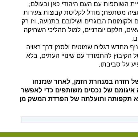
ית
השותפות
עם
העם
היהודי כאן
ובעולם;
ציה
משתפת; מודל
לקליטת
קבוצות
צעירות
ם
ולקומונות
הבוגרים
ושילובם
בתנועה, וזו
רק
אים, חלקם
יומרניים, למול
תהליכי
השחיקה
ם.
יף
מחדש
דגלים
שמוטים
ולסמן
דרך
ראויה
ל
הקיבוץ
להתמודד
עם
שינויי
העתים, בלא
יע
על
סביבתו.
ל
חזרה
במנהרת
הזמן, לאחר
שנזנחו
איגומם
של
נכסים
משותפים
כדי
לאפשר
א
תקפותה
ותועלתה
של
הפרדת
המשק
מן