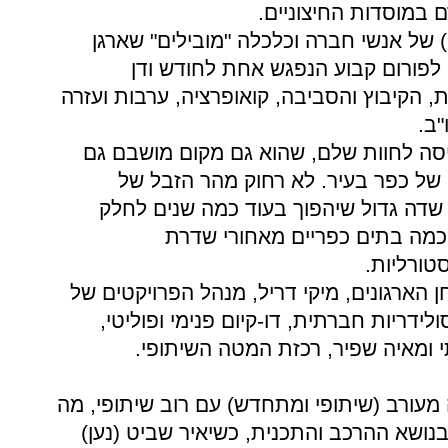
ם
במוסדות
החיצוניים.
) של
אנשי
חברה
וכלכלה
"מובילים" שארגן
לפורום
קבוע
הנפגש
אחת
לחודש
ודן
, הקיבוץ
והסביבה, קואופרציה, ערבות
ועזרה
"ב.
סה
לחוות
שלם, שהוא
גם
מקום
מושבם
גם
של
כפר
בעיר. לא
רחוק
מהר
הזבל
של
שדה
גדול
שיהפוך
בעוד
כמה
שנים
לחלק
כמה
בתים
כפריים
מאחורי
שדרת
ורליות.
ן
הארגונים, מיקי
דריל, מנהל
הפרויקטים
של
ולידריות
חברתית, דו-קיום
פנימי
ופוליטי,
ומאיה
שפיר, רכזת
המטה
השיתופי.
מעורב
(שיתופי
ומתחדש) עם
רוב
שיתופי, מה
נושא
ההרכב
והתכנית, כשיאיר
שביט
(נען)