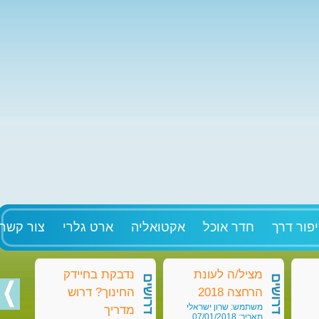
פור דרך
חדר אוכל
אקטואליה
ארט גלרי
צור קשר
מציל/ה לעונת
נדבקת בחיידק
מט
דרושים
דרושים
דרושים
הרחצה 2018
החינוך? דרוש
בק
משתמש: שרון ישראלי
מש
מדריך
תאריך: 07/01/2018
תאריך