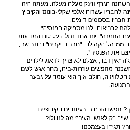
השתנה
הגרף
וזינק
מעלה מעלה. מעתה
היה
נה
לחבריו
עשרות
אלפי
שקלי-בונוס
והקיבוץ
חבריו
בסכומים
דומים.
הם
לבריאות.
לנו
מספיקה
הפנסיה".
עת-החמרה". יום
אחד
נתלה
על
לוח
המודעות
ב
ממנהל
הקהילה. "חברים
יקרים" נכתב
שם,
צם
את
הפנסיה".
ה "אין
דבר, אצלנו
לא
צריך
לדאוג
לילדים
שכנה
מחפשים
עוזרות-בית, מחר
אגש
לשם
הטלוויזיה, חולם
איך
הוא
עומד
על
גבעה
התנועה.
ך? חפשו
הוכחות
בעיתונים
הקיבוציים.
שייך
רק
לאנשי
העיר? מה
לנו
ולו?
? תגידו
בעצמכם!