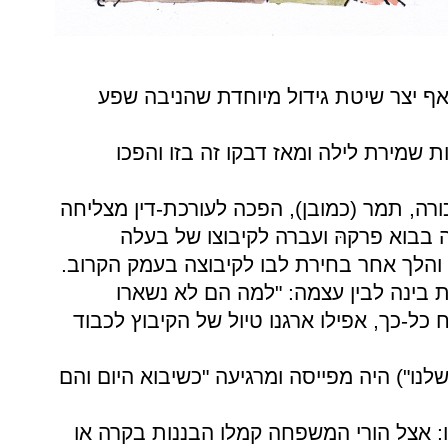
אף
יצר
שיטת
גידול
מיוחדת
שהניבה
שפע
ת
שמירת
לילה
ומאז
דבקו
זה
בזו
והפכו
רה, תמר
(כמובן), הפכה
לעורכת-דין
מצליחה
בבוא
פרקהּ
ועברה
לקיבוצו
של
בעלה
והלך
אחר
בחירת
לבו
לקיבוצה
בעמק
הקרוב.
ת
בינה
לבין
עצמה: "למה
הם
לא
נשארו
ח
כל-כך, אפילו
ארגנו
טיול
של
הקיבוץ לכבוד
לנו") היה
מפייסה
ומרגיעה "כשיבוא
היום
והם
: אצל
הורי
המשפחה
קמלו
הבננות
בקרה
או