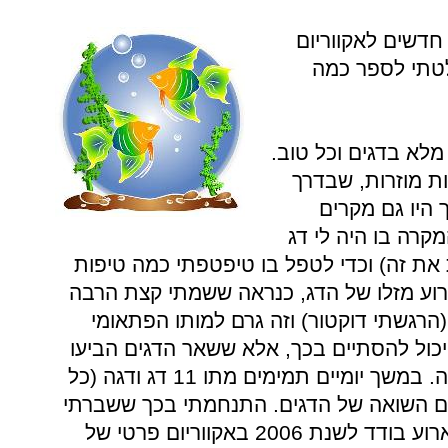
השבוע רכשתי 14 דגים חדשים לאקווריום
טתי לספר כמה
מלא בדגים וכל טוב.
ות מוזרות, שבדרך
 היו גם מקרים
קרה בו היה לי דג
ות את זה) וכדי לטפל בו טיפטפתי כמה טיפות
 לרוע מזלו של הדג, כנראה ששמתי קצת הרבה
הרגשתי דוקטור) וזה גרם למותו הפתאומי
יכול להסתיים בכך, אלא ששאר הדגים הביעו
הזדהות עם חברם ומתו בזה אחר זה. במשך יומיים תמימים מתו 11 דג ודגה (כל
 יום השואה של הדגים. התנחמתי בכך ששברתי
את השיא של תמותת הדגים עקב ארוע בודד לשנת 2006 באקווריום פרטי של