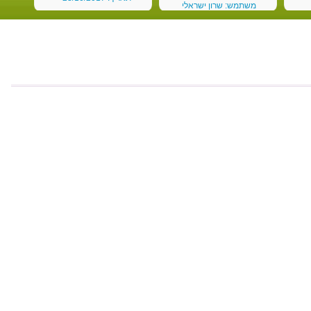
משתמש: שרון ישראלי
תאריך: 08/11/2017