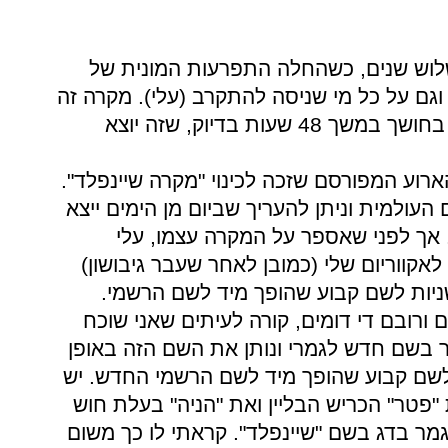
לוש שנים, כשהחלה התפרעות המונית של
גם על כל מי שניסה להתקרב (עלי). מקרה זה
טופל בחומרה והדגים נאלצו לחיות בחושך במשך 48 שעות בדיוק, שזה יוצא
וע המפורסם שזכה לכינוי "מקרה שיינפלד".
עולמית וניתן להעריך שביום מן הימים ייצא
 אך לפני שאספר על המקרה עצמו, עלי
אקווריום שלי (כמובן לאחר שעבר גיבושון)
ניות לשם קבוע שהופך מיד לשם הרשמי.
ים ורובם די דומים, קורה לעיתים שאני שוכח
ר בשם חדש לגמרי ונותן את השם הזה באופן
 לשם קבוע שהופך מיד לשם הרשמי החדש. יש
"פטר" הכריש הבליין ואת "הניה" בעלת חוש
גמר בדג בשם "שיינפלד". קראתי לו כך משום