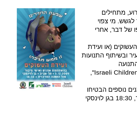
וע, מתחילים
לגשש. מי צפוי
 של דבר, אחרי
שוקים (או ועידת
ר ובשיתוף התנועות
תנועה
הקיבוצית תמחה הפעם, בשיתוף "Israeli Children",
נים נוספים הבטיחו
השתתפותם. יום ראשון, 5 לדצמבר, 18:30 בגן לוינסקי