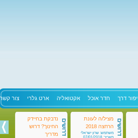
פור דרך
חדר אוכל
אקטואליה
ארט גלרי
צור קשר
מציל/ה לעונת
נדבקת בחיידק
מט
דרושים
דרושים
דרושים
הרחצה 2018
החינוך? דרוש
בק
משתמש: שרון ישראלי
מש
מדריך
תאריך: 07/01/2018
תאריך