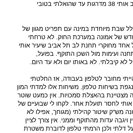
אחד משכניי שהיה עד למקרה, סחב אותי 38 מדרגות עד שהואלתי בטובי
לל שבת מיוחדת במינה עם תפריט מגוון של
דש של אמונה במערכת החוק. לא טרחתי
ל אחד מחוקרי תחנת לב תל אביב שיעיר אותי
תחנה ועימות מול השכן התוקף. בפועל,
לא קיבלתי. לא באותו יום ולא עד היום.
הייתי מחובר לטלפון בעבודה, אז החלטתי
ת בשיחות טלפון. משיחות אלו למדתי המון
 מצטיינת בהאצלת סמכויות. אין כמעט שוטר
אותי לחסר תועלת אחר. לקחו לי שבועיים של
ה מש"ק שיטור קהילתי (מגוחך, אפילו לא
ן ויגבה עדות מהתוקף וממני. אין צורך לציין
ל דלתי ולכן הרמתי טלפון לדוברת משטרת