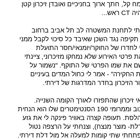
ח קל, חתך ארוך בחניכיים ואובדן זיכרון קטן
היה
CT
ראש...
עתי לתחנת המשטרה לב תל אביב ברחוב
 תקיפה נגד השכן שאיבד כל סיכוי לקבל ממני
 לחדרו של החוקר/יומנאי/חסר התועלת
 פרטי האירוע שלא נמחקו מזיכרוני, ציינתי
שם את שמו הפרטי של התוקף. "נשמור על
החקירה" - אמר לי כחול המדים בעיניים
ר הזיכרון בחדר המדרגות של דירתי.
זיכרון שהתפזרו לאורך הקומה השנייה.
מסתבר, שהבאתי לבחור את הסיבוב וממרומי 190 הסנטימטרים שלו הוא הנחית
לסת. תעופה קצרה באוויר פינקה לי את גזע
לת- מוצר מנצח), וצנחתי על הרצפה נטול
תחתי שתי קומות למעלה אל מול דלת דירתי.