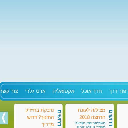
פור דרך
חדר אוכל
אקטואליה
ארט גלרי
צור קשר
מציל/ה לעונת
נדבקת בחיידק
מט
דרושים
דרושים
דרושים
הרחצה 2018
החינוך? דרוש
בק
משתמש: שרון ישראלי
מש
מדריך
תאריך: 07/01/2018
תאריך