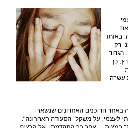
מי
את
. באותו
ו רק
 הגדוד
ץ, כך
 עשרה
 באחד הדוכנים האחרונים שנשארו
י לעצמי, על משקל "הסעודה האחרונה".
" במצות... אחר כך התקדמתי אל הרציף