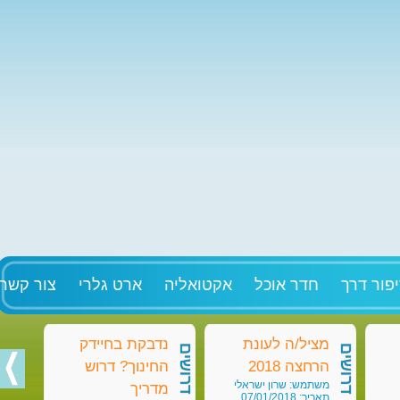
פור דרך
חדר אוכל
אקטואליה
ארט גלרי
צור קשר
מציל/ה לעונת
נדבקת בחיידק
מט
דרושים
דרושים
דרושים
הרחצה 2018
החינוך? דרוש
בק
משתמש: שרון ישראלי
מש
מדריך
תאריך: 07/01/2018
תאריך