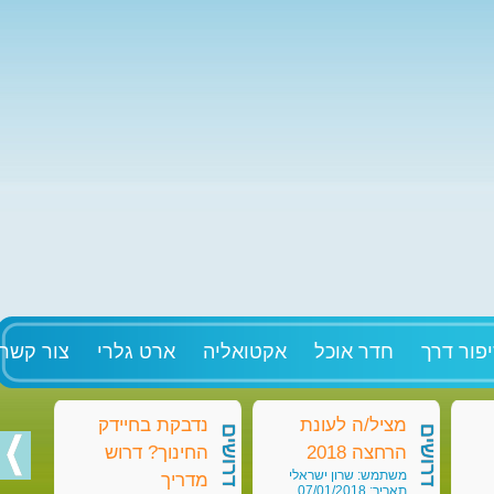
פור דרך
חדר אוכל
אקטואליה
ארט גלרי
צור קשר
מציל/ה לעונת
נדבקת בחיידק
מט
דרושים
דרושים
דרושים
הרחצה 2018
החינוך? דרוש
בק
משתמש: שרון ישראלי
מש
מדריך
תאריך: 07/01/2018
תאריך