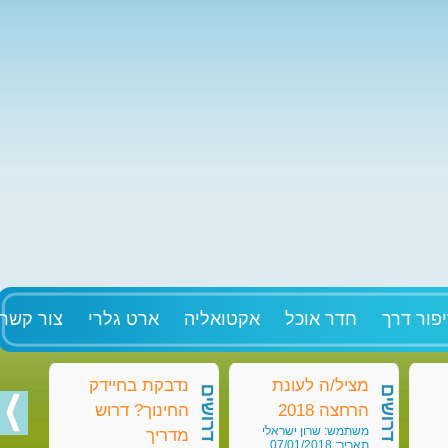
פור דרך
חדר אוכל
אקטואליה
ארט גלרי
צור קשר
מציל/ה לעונת
נדבקת בחיידק
מט
דרושים
דרושים
דרושים
הרחצה 2018
החינוך? דרוש
בק
משתמש: שרון ישראלי
מש
מדריך
תאריך: 07/01/2018
תאריך