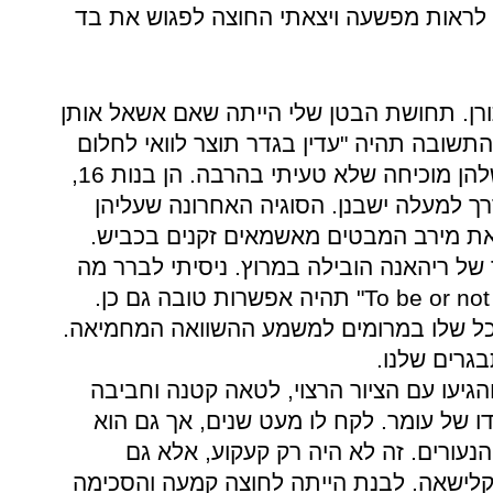
 לראות מפשעה ויצאתי החוצה לפגוש את בד
לתורן. תחושת הבטן שלי הייתה שאם אשאל אותן
כן הן היו ברביעי בנובמבר 1995 התשובה תהיה "עדין בגדר תוצר לוואי לחלום
מלוכלך של אבא". תעודת הזהות שלהן מוכיחה שלא טעיתי בהרבה. הן בנות 16,
 למעלה ישבנן. הסוגיה האחרונה שעליהן
ת מירב המבטים מאשמאים זקנים בכביש.
 של ריהאנה הובילה במרוץ. ניסיתי לברר מה
To be or not
" תהיה אפשרות טובה גם כן.
וכל שלו במרומים למשמע ההשוואה המחמיאה.
גרים שלנו.
הגיעו עם הציור הרצוי, לטאה קטנה וחביבה
 של עומר. לקח לו מעט שנים, אך גם הוא
נעורים. זה לא היה רק קעקוע, אלא גם
לישאה. לבנת הייתה לחוצה קמעה והסכימה