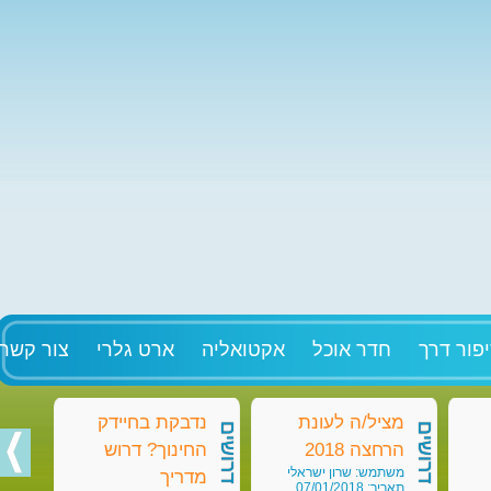
פור דרך
חדר אוכל
אקטואליה
ארט גלרי
צור קשר
מציל/ה לעונת
נדבקת בחיידק
מט
דרושים
דרושים
דרושים
הרחצה 2018
החינוך? דרוש
בק
משתמש: שרון ישראלי
מש
מדריך
תאריך: 07/01/2018
תאריך