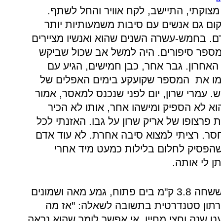
צוקתי, התיישב, לקח אוויר והחל לשתף.
ם גם אנשים עם סיבות משמעותיות יותר
רם. בחמש-עשרה השנים שהוא ואנשיו מציירים
 מספר סיפורים. היה למשל אב שכול שביקש
אחרון. גבר אחר, כבן חמישים, הגיע עם
עצמו את המספר שקועקע בימים האפלים של
. עמרי שרון, יום לפני שנכנס למאסר, אמור
הוא לא הספיק ומישהו אחר, אותו לא הכיר
פרצופו של אריק שרון על גבו. האזנתי לכל
סר. רציתי למצוא סיבה אחרת. לא עוד אדם
הפסיק לחלום בלילות כמעט מיד אחרי
ן לי אותה.
כדי להגיע למצב בו הוא יכול לומר ששחה 3.8 ק"מ בים פתוח, גמע מאה ושמונים
 מרתון סטנדרטית בתשובה לשאלה: "אז מה
 שנה וחצי מחייו. אי אפשר לומר שהוא נראה