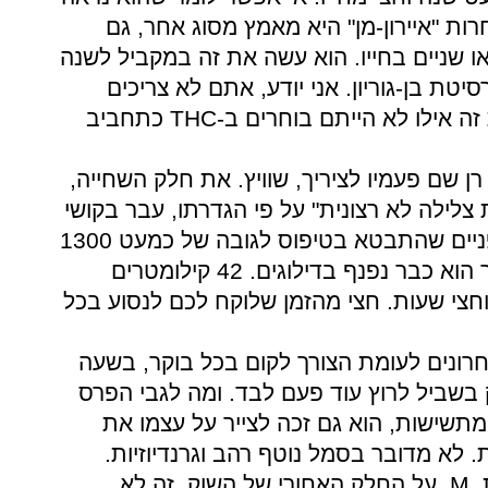
ת "איירון-מן" היא מאמץ מסוג אחר, גם
 שניים בחייו. הוא עשה את זה במקביל לשנה
טת בן-גוריון. אני יודע, אתם לא צריכים
זה אילו לא הייתם בוחרים ב-
THC
כתחביב
 אחרים, רן שם פעמיו לציריך, שוויץ. את חלק השחייה,
צלילה לא רצונית" על פי הגדרתו, עבר בקושי
רב. מיד לאחר מכן הגיע קטע האופניים שהתבטא בטיפוס לגובה של כמעט 1300
מטרים. את ריצת המרתון שאחר כך הוא כבר נפנף בדילוגים. 42 קילומטרים
חצי שעות. חצי מהזמן שלוקח לכם לנסוע בכל
רונים לעומת הצורך לקום בכל בוקר, בשעה
 בשביל לרוץ עוד פעם לבד. ומה לגבי הפרס
שישות, הוא גם זכה לצייר על עצמו את
לא מדובר בסמל נוטף רהב וגרנדיוזיות.
,
M
, על החלק האחורי של השוק. זה לא