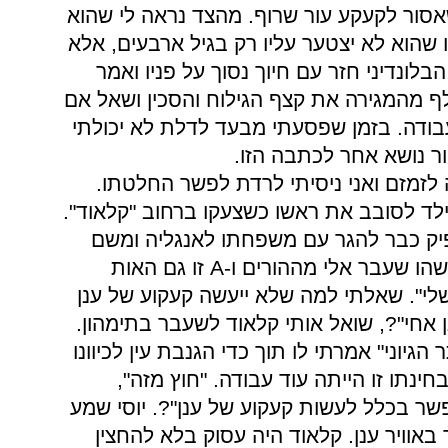
אסור לקעקע עור שרוף. מהצד נראה לי שהוא
שהוא לא יצטער עליו רק בגיל ארבעים, אלא
לונדיני חזר עם חיוך נסוך על פניו ואמר
ף מהמגירה את קצף הגילוח והסכין ושאל אם
בודה. בזמן שפסעתי מבעד לדלת לא יכולתי
ר נושא אחר לכתבה הזו.
זמזם ואני ניסיתי לרדת לפשר החלטתו.
ד לסובב את ראשו כשצעקו ברחוב "קלאוד".
פיק כבר להגר עם משפחתו לאנגליה ומשם
הו שעבר אלי מההורים ו-
A
זו גם האות
י". שאלתי למה שלא ייעשה קעקוע של ענן
ן אחי"?, שואל אותי קלאוד לשעבר בתימהון.
הגיוני" אמרתי לו תוך כדי הגנבת עין לכיוונו
חינתו זו הייתה עוד עבודה. "חוץ מזה",
שר בכלל לעשות קעקוע של ענן"?. יוסי שמע
באוויר ענן. קלאוד היה עסוק בלא להחצין