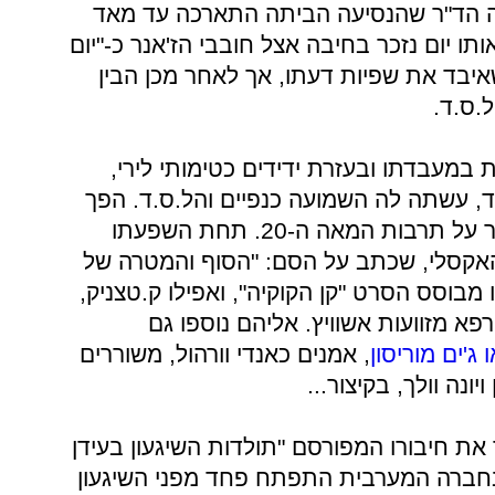
ילה הד"ר שהנסיעה הביתה התארכה עד מאד
תו יום נזכר בחיבה אצל חובבי הז'אנר כ-"יום
איבד את שפיות דעתו, אך לאחר מכן הבין
.ס.ד.
במעבדתו ובעזרת ידידים כטימותי לירי,
רד, עשתה לה השמועה כנפיים והל.ס.ד. הפך
לאחת מהתופעות המשפיעות ביותר על תרבות המאה ה-20. תחת השפעתו
האקסלי, שכתב על הסם: "הסוף והמטרה של
 מבוסס הסרט "קן הקוקיה", ואפילו ק.טצניק,
רפא מזוועות אשוויץ. אליהם נוספו גם
ו ג'ים מוריסון
, אמנים כאנדי וורהול, משוררים
ונה וולך, בקיצור...
ו לאור את חיבורו המפורסם "תולדות השיגעון בעידן
י בחברה המערבית התפתח פחד מפני השיגעון