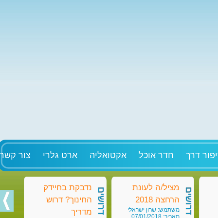
פור דרך
חדר אוכל
אקטואליה
ארט גלרי
צור קשר
מציל/ה לעונת
נדבקת בחיידק
מט
דרושים
דרושים
דרושים
הרחצה 2018
החינוך? דרוש
בק
משתמש: שרון ישראלי
מש
מדריך
תאריך: 07/01/2018
תאריך