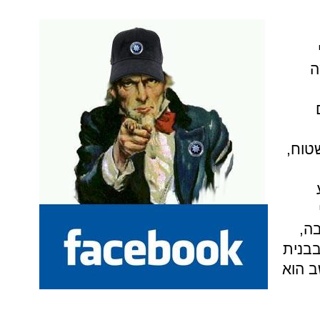
ה
שטוח,
ה,
בבנית
ב הוא