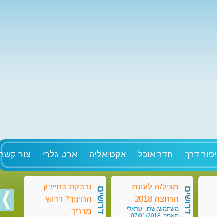
פור דרך
חדר אוכל
אקטואליה
ארט גלרי
צור קשר
מציל/ה לעונת
נדבקת בחיידק
מט
דרושים
דרושים
דרושים
הרחצה 2018
החינוך? דרוש
בק
משתמש: שרון ישראלי
מש
מדריך
תאריך: 07/01/2018
תאריך