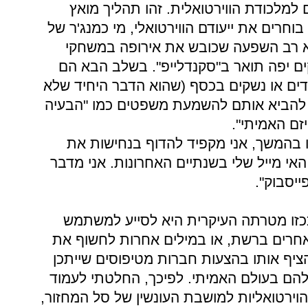
 למלכודת הווירטואלית. זהו תהליך מואץ
רים את ייעודם הווירטואלי, מי כמנג'ר של
יא רב השפעה שכובש את אירופה במשחקי
ם יפה תואר ב"סקנדלייפ". בשלב הבא הם
ים או נשקים בכסף (שהוא הדבר היחיד שלא
ול להביא אותם להשמעת משפטים כמו "הבעיה
יזם האמיתי".
 בהמשך, אני מקפיד להדוף בנחישות את
 מייל שלי בשנתיים האחרונות. אני מדבר
יסבוק".
כזו מטרתה העיקרית היא לסייע למשתמש
אחרים ברשת, או במילים אחרות לחשוף את
ציף אותו בהצעות חברות מטיפוסים שייתכן
הם בעולם האמיתי. לפיכך, החלטתי לעמוד
ירטואליות למושבת העונשין של סל המחזור,