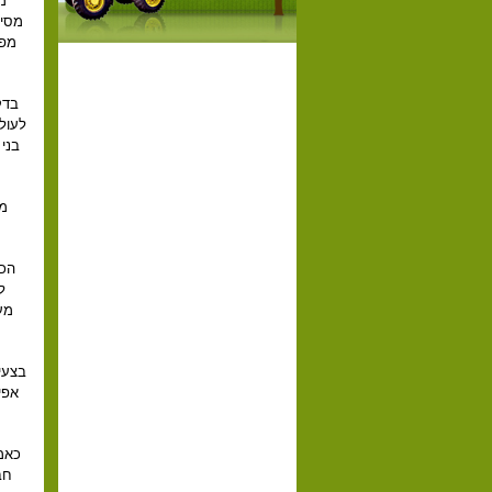
מ
מסיב
בדק
לעול
בני
מו
הכל
ל
מע
בצעי
אפי
כאמו
חב