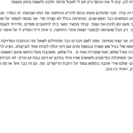
ת לכן, קחו לי את הכסף ורק תנו לי לאכול פרפה חלבה ולעשות צחוק מעצמי.
זה קרה. חבר מהתיכון וזוגתו נכנסו להיריון והחתונה עוד כמה שבועות. זה בסדר, א
וע המתאים כבר חמש שנים, ההתראה בכלל לא קצרה מדי. אני מנסה לשמור על פאס
 מעט זמן להכין את עצמי. קניתי מכשיר כושר ביתי לחיטובים סופיים, סידרתי לעצמ
ך, רק חבל שהטיסה לבומביי יוצאת אחרי החתונה, כי איזה דייל המליץ לי על איפור
, אני קצת מגזימה. מפה לשם חברים כבר מתחילים לשאול מה הכתובת המדויקת. ה
מא שלי בגיל שש עשרה ובבושת פנים אם היא יכולה לקחת אותי לגניקולוג, הציע לח
ה מגיל שלוש, זאת שמכירה אותי מ.. גיל שלוש, מאוהבת מעל הראש ופעם ראשונה
. אני מסתכלת בפייסבוק ולאנשים שהיו איתי בתיכון יש היום בנות זוג וכרס. לא חברות
ים- שלום שירי אהבה בסלואו צמוד על רחבת הריקודים. מה, גם זה כבר אין? אז מה 
, ראיתי ביו טיוב.