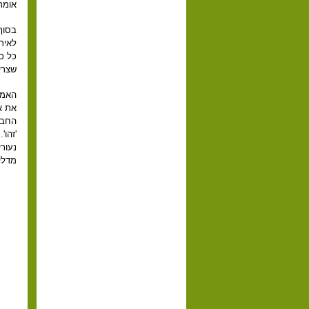
אומר
בסוף 
לאיר
כל כך
שצרי
האמת
את א
החבר
'זהו'
נעור
מדליק