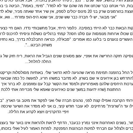
מוצע הגיל בתשע, עשר שנים". "נכון", ניסיתי להיאבק בהכרה, "אבל אנחנו יכולים 
ות, הרי אנחנו כבר שכחנו את מה שהם עוד לא למדו". "מימי, באמת", הביטה בי בר
מפוצצת בהורמונים שרק בני 20 מינוס יכולים לספק, אין שיר אחד שאתה מ
"אני מבוגר, יש לי חברה כבר שש שנים, אני שונא היפ-הופ ומזרחי... וואו, אני
ות הבאות כבר לא הייתי במסיבה. כלומר הייתי, אבל מחשבותיי נדדו. האם חיי כצעי
ם שכולו ארוחות מנומסות עם סלט חסה? קמתי ברגליים כושלות וניסיתי להיכנס לר
 העשרים ננעצים בי בלעג כמו אומרים: "סבא'לה, כנראה התבלבלת בדרך, בוא נחזיר
משחק הבינגו...".
סיקה חזקה החרישה את אוזניי, עשן מסוגים שונים הגביל את הראות, ריח חזק של גל
החלה לחלחל...
 החל בהזמנה תמימת מראה שהגיעה לתא הדואר שלי. באותיות מסולסלות וקריקט
התרחש בגן אירועים אי שם בשרון. לא מדובר במשהו חריג, למעשה כל כמה שבועות
רכות היחסים שלהם מאפרוריותן ולמסד את הקשר קבל עם ומוזמנים. לא ברור איך 
החתונות (שהיו ידועות במשך שנים כאירועים שאמא שלי מכריחה אותי ללכת 
רותי הקרובה ואפילו קצת לפני, נוהגים חברה שלי ואני לפקוד את מיטב גני הארץ. "ב
לו עד ה"שרונית" מרחיקים. לא עובר חודש קיצי, בו אני לא מסדר את השיער שיכסה 
זיפיי הדוקרניים ויוצא לקרוע את הלילה.
ר, בשנים האחרונות אינני נמרץ כבעבר, הדחף לראות ולהראות אינו בוער עוד בעצמ
רים ולצלול עם חברתי למיטת הבורגנות המפנקת. למרות האמור לעיל ואולי בזכותו,