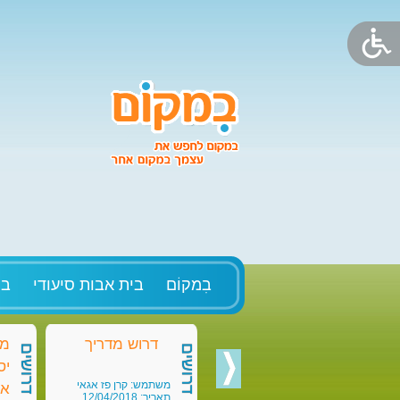
בִמקוֹם
בית אבות סיעודי
בק
דרוש מדריך
מד
דרושים
דרושים
יס
משתמש: קרן פז אגאי
או
תאריך: 12/04/2018