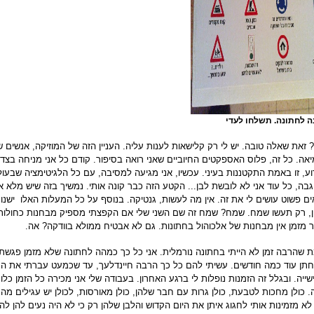
ה לחתונה. תשלחו לעדי
זאת שאלה טובה. יש לי רק קלישאות לענות עליה. העניין הזה של המוזיקה, אנשים שמ
אה. כל זה, פלוס האספקטים החיוביים שאני רואה בסיפור. קודם כל אני מניחה בצד
וע, זו באמת התקטננות בעיני. עכשיו, אני מגיעה למסיבה, עם כל הלגיטימציה שבעו
גבה, כל עוד אני לא לובשת לבן... הקטע הזה כבר קונה אותי. נמשיך בזה שיש מלא א
ים פשוט עושים לי את זה. אין מה לעשות, גנטיקה. בנוסף על כל המעלות האלו ישנו 
ן, רק תעשו שמח. שמח? שמח זה שם השני שלי אם הקפצתי מספיק מבחנות כחולות כא
 מזמן אין מבחנות של אלכוהול בחתונות. גם לא אבטיח ממולא בוודקה? אה.
 שהרבה זמן לא הייתי בחתונה נורמלית. אני כל כך כמהה לחתונה שלא מזמן פגשתי 
תן עוד כמה חודשים. עשיתי להם כל כך הרבה חיינדלעך, עד שכמעט עברתי את הגב
ייה. ובגלל זה הזמנות נופלות לי ברגע האחרון. בעבודה שלי אני מכירה כל הזמן כל
. כולן מחכות לטבעת, כולן גרות עם חבר שלהן, כולן מאורסות, לכולן יש עגילים מה
 לא מזמינות אותי לחגוג איתן את היום הקדוש והלבן שלהן רק כי לא היה נעים להן לה