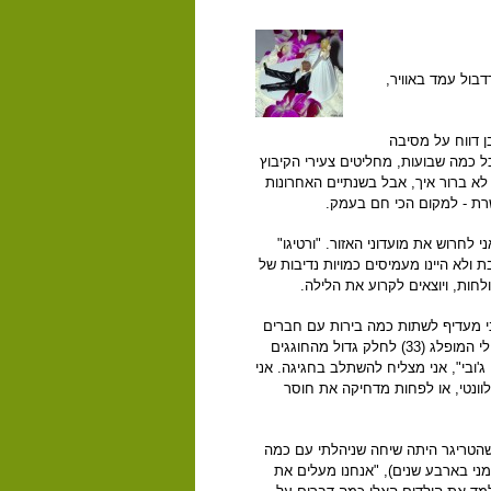
דבול עמד באוויר,
 דווח על מסיבה
כמה שבועות, מחליטים צעירי הקיבוץ
א ברור איך, אבל בשנתיים האחרונות
רת - למקום הכי חם בעמק.
 לחרוש את מועדוני האזור. "ורטיגו"
ת ולא היינו מעמיסים כמויות נדיבות של
לחות, ויוצאים לקרוע את הלילה.
אני מעדיף לשתות כמה בירות עם חברים
ולצלול עם חברתי למיטת הבורגנות המפנקת. למרות האמור לעיל, וחרף העובדה שבגילי המופלג (33) לחלק גדול מהחוגגים
ג'ובי", אני מצליח להשתלב בחגיגה. אני
וונטי, או לפחות מדחיקה את חוסר
שהטריגר היתה שיחה שניהלתי עם כמה
ני בארבע שנים), "אנחנו מעלים את