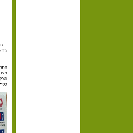
חת
בדוא
החתו
מעבר
הצ'ק
כסף.