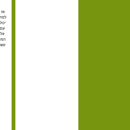
אז 
לפתע
עם 
זול
המסי
עשרי