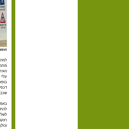
הזמנ
למה? 
מחמי
האיר
עליי 
בופא
דכפי
שכבר
באמת
להתח
לשליש
רווקה
וכולן