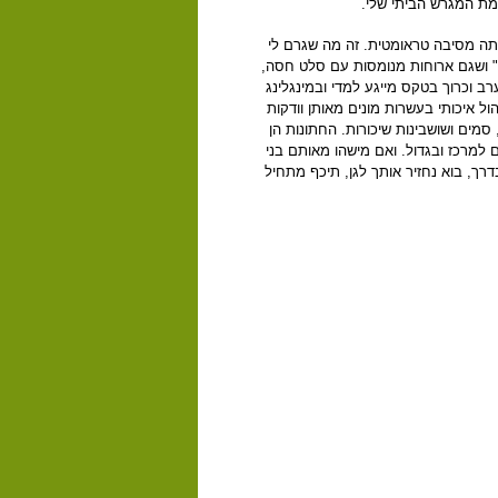
מת המגרש הביתי שלי.
תה מסיבה טראומטית. זה מה שגרם לי
" ושגם ארוחות מנומסות עם סלט חסה,
ל תוך הלילה. זה אמנם עולה 350 שקל בממוצע לערב וכרוך בטקס מייגע למדי ובמינגלינג
ול איכותי בעשרות מונים מאותן וודקות
 סמים ושושבינות שיכורות. החתונות הן
 למרכז ובגדול. ואם מישהו מאותם בני
רך, בוא נחזיר אותך לגן, תיכף מתחיל