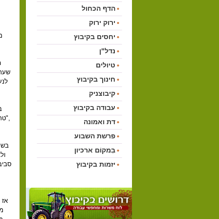
הדף הכחול
ירוק ירוק
מ
יחסים בקיבוץ
נדל"ן
ה
טיולים
שעתי
חינוך בקיבוץ
לנע
קיבוצניק
עבודה בקיבוץ
ב
,"טר
דת ואמונה
פרשת השבוע
בשנ
בִמקוֹם ארכיון
יזמות בקיבוץ
סביבי
אז 
מח