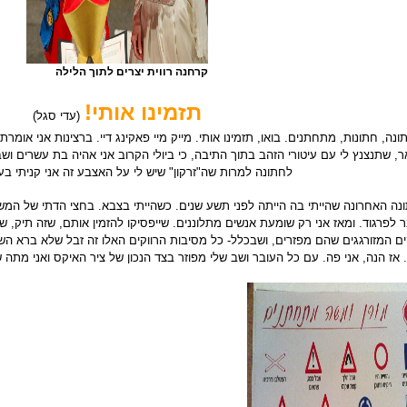
קרחנה רווית יצרים לתוך הלילה
תזמינו אותי!
(עדי סגל)
ונה, חתונות, מתחתנים. בואו, תזמינו אותי. מייק מיי פאקינג דיי. ברצינות אני אומ
ר, שתנצנץ לי עם עיטורי הזהב בתוך התיבה, כי ביולי הקרוב אני אהיה בת עשרים ושב
לחתונה למרות שה"זרקון" שיש לי על האצבע זה אני קניתי בע
נה האחרונה שהייתי בה הייתה לפני תשע שנים. כשהייתי בצבא. בחצי הדתי של המש
 לפרגוד. ומאז אני רק שומעת אנשים מתלוננים. שייפסיקו להזמין אותם, שזה תיק, 
ים המזורגגים שהם מפזרים, ושבכלל- כל מסיבות הרווקים האלו זה זבל שלא ברא הש
 אז הנה, אני פה. עם כל העובר ושב שלי מפוזר בצד הנכון של ציר האיקס ואני מתה