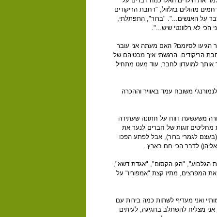
ללמד את הילדים האלו כמה דברים על
חמים מהולים בזלזול, "רחבת הריקודים
כיר, שלא לדבר על האנשים...". "ברור", התפתלתי,
 הכי לא רלוונטי שיש...".
ר הגיעו לסיומם? האם מעתה אני עובר
חבת הריקודים. הרגשתי איך מבטיהם של
 אותך למועדון לחבר, עוד מעט מתחיל
נמורנג'י משובח עמד באוויר וההכרה
ורה משעשעת דווח על חתונה שעתידה
 מחליטים זוגות של חברים לנער את
(בעצם לגמרי ברור), אבל לפתע הפכו
אליהן) לדבר הכי חם בארץ.
ת הגלבוע", "הגן הקסום", "אגדת דשא",
את המפרצים, מתיז קצת "אמפוריו" על
ותיי ואני מעדיף לשתות כמה בירות עם
 אני מצליח להשתלב בחגיגה, לעיתים