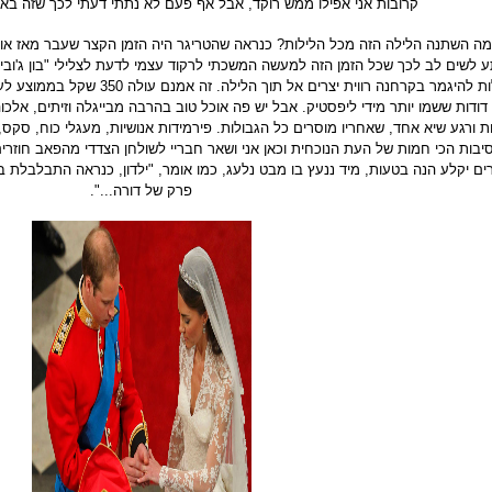
קרובות אני אפילו ממש רוקד, אבל אף פעם לא נתתי דעתי לכך שזה בא
מה השתנה הלילה הזה מכל הלילות? כנראה שהטריגר היה הזמן הקצר שעבר מאז או
 לשים לב לכך שכל הזמן הזה למעשה המשכתי לרקוד עצמי לדעת לצלילי "בון ג'ובי
יכולות להיגמר בקרחנה רווית יצרים א
דודות ששמו יותר מידי ליפסטיק. אבל יש פה אוכל טוב בהרבה מבייגלה וזיתים, אלכוה
ות ורגע שיא אחד, שאחריו מוסרים כל הגבולות. פירמידות אנושיות, מעגלי כוח, סקס,
בות הכי חמות של העת הנוכחית וכאן אני ושאר חבריי לשולחן הצדדי מהפאב חוזרים
ם יקלע הנה בטעות, מיד ננעץ בו מבט נלעג, כמו אומר, "ילדון, כנראה התבלבלת בד
פרק של דורה...".