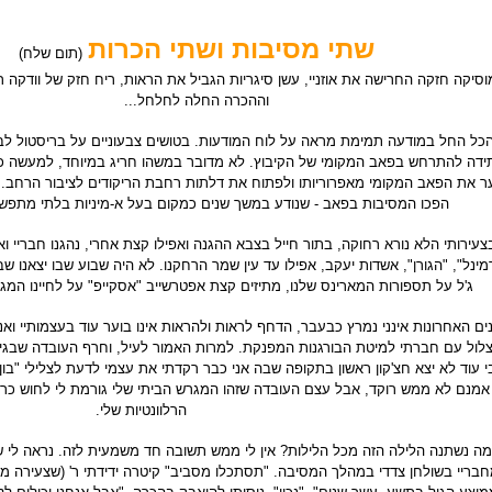
שתי מסיבות ושתי הכרות
(תום שלח)
וסיקה חזקה החרישה את אוזניי, עשן סיגריות הגביל את הראות, ריח חזק של וודקה ר
וההכרה החלה לחלחל...
כל החל במודעה תמימת מראה על לוח המודעות. בטושים צבעוניים על בריסטול לבן
דה להתרחש בפאב המקומי של הקיבוץ. לא מדובר במשהו חריג במיוחד, למעשה כל 
ר את הפאב המקומי מאפרוריותו ולפתוח את דלתות רחבת הריקודים לציבור הרחב. ל
הפכו המסיבות בפאב - שנודע במשך שנים כמקום בעל א-מיניות בלתי מתפש
צעירותי הלא נורא רחוקה, בתור חייל בצבא ההגנה ואפילו קצת אחרי, נהגנו חבריי ואני
מינל", "הגורן", אשדות יעקב, אפילו עד עין שמר הרחקנו. לא היה שבוע שבו יצאנו שב
ג'ל על תספורות המארינס שלנו, מתיזים קצת אפטרשייב "אסקייפ" על לחיינו המגו
ים האחרונות אינני נמרץ כבעבר, הדחף לראות ולהראות אינו בוער עוד בעצמותיי ו
 עוד לא יצא חצ'קון ראשון בתקופה שבה אני כבר רקדתי את עצמי לדעת לצלילי "בון 
אמנם לא ממש רוקד, אבל עצם העובדה שזהו המגרש הביתי שלי גורמת לי לחוש כרל
הרלוונטיות שלי.
מה נשתנה הלילה הזה מכל הלילות? אין לי ממש תשובה חד משמעית לזה. נראה לי 
בריי בשולחן צדדי במהלך המסיבה. "תסתכלו מסביב" קיטרה ידידתי ר' (שצעירה ממ